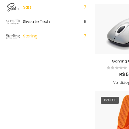
Sass
7
Skysuite Tech
6
Sterling
7
Gaming 
R$
5
Vendido 
16% OFF