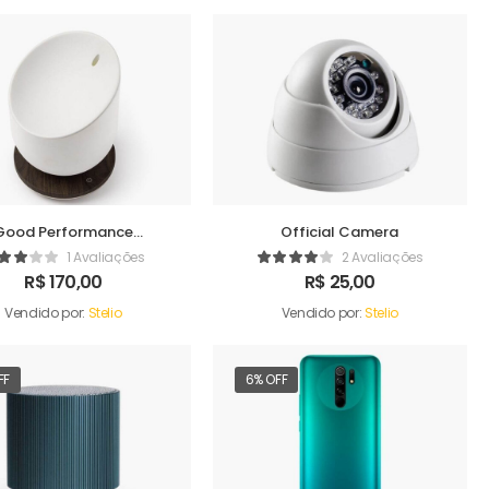
Good Performance
Official Camera
Humidifer
1 Avaliações
2 Avaliações
R$
170,00
R$
25,00
Vendido por:
Stelio
Vendido por:
Stelio
FF
6% OFF