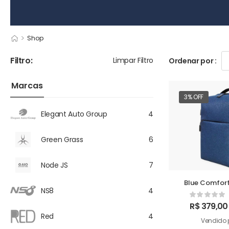
>
Shop
Filtro:
Limpar Filtro
Ordenar por :
Marcas
3% OFF
Elegant Auto Group
4
Green Grass
6
Node JS
7
Blue Comfort
NS8
4
R$
379,00
Red
4
Vendido 