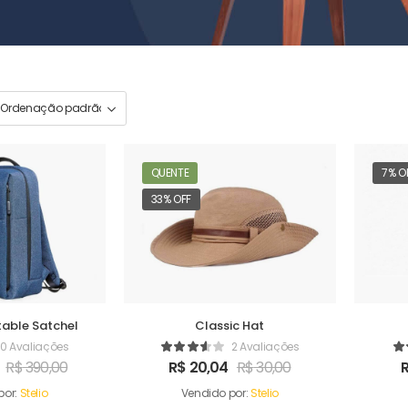
QUENTE
7% O
33% OFF
able Satchel
Classic Hat
0 Avaliações
2 Avaliações
R$
390,00
R$
20,04
R$
30,00
por:
Stelio
Vendido por:
Stelio