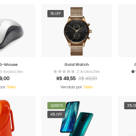
1% OFF
G-Mouse
Gold Watch
0 Avaliações
0 Avaliações
9,00
R$
48,55
R$
49,00
por:
Stelio
Vendido por:
Stelio
QUENTE
3% O
4% OFF