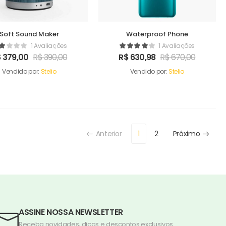
Soft Sound Maker
Waterproof Phone
1 Avaliações
1 Avaliações
$
379,00
R$
390,00
R$
630,98
R$
670,00
Vendido por:
Stelio
Vendido por:
Stelio
Anterior
1
2
Próximo
ASSINE NOSSA NEWSLETTER
Receba novidades, dicas e descontos exclusivos.