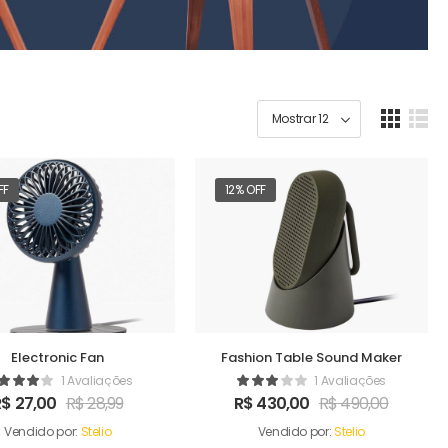
FF
12% OFF
Electronic Fan
Fashion Table Sound Maker
1 Avaliações
1 Avaliações
R$
27,00
R$
28,99
R$
430,00
R$
490,00
Vendido por:
Stelio
Vendido por:
Stelio