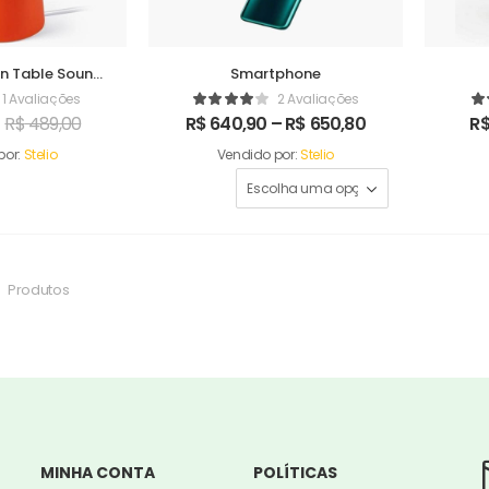
n Table Sound
Smartphone
ker
1 Avaliações
2 Avaliações
R$
489,00
R$
640,90
–
R$
650,80
R
por:
Stelio
Vendido por:
Stelio
Produtos
MINHA CONTA
POLÍTICAS