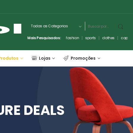
Mais Pesquisados:
fashion
sports
clothes
captc
Produtos
Lojas
Promoções
URE
DEALS