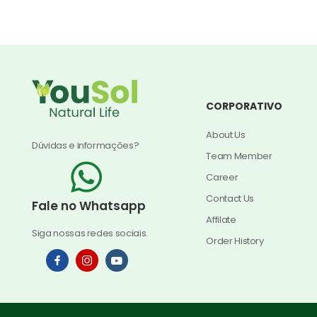
CORPORATIVO
About Us
Dúvidas e informações?
Team Member
Career
Contact Us
Fale no Whatsapp
Affilate
Siga nossas redes sociais.
Order History