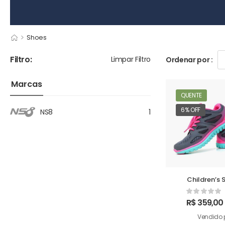
>
Shoes
Filtro:
Limpar Filtro
Ordenar por :
Marcas
QUENTE
6% OFF
NS8
1
Children’s 
R$
359,00
Vendido 