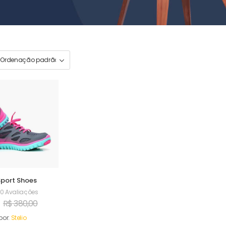
Sport Shoes
0 Avaliações
R$
380,00
por:
Stelio