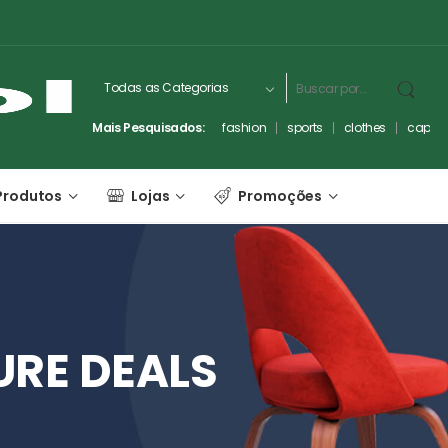
Mais Pesquisados:
fashion
sports
clothes
captc
Produtos
Lojas
Promoções
URE
DEALS