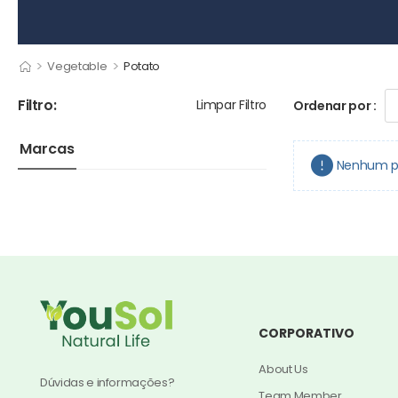
>
>
Vegetable
Potato
Filtro:
Limpar Filtro
Ordenar por :
Marcas
Nenhum pr
CORPORATIVO
About Us
Dúvidas e informações?
Team Member