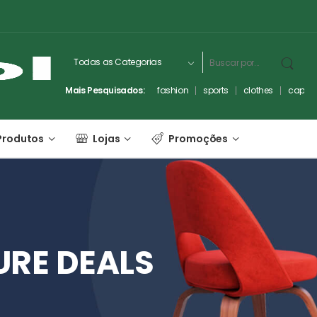
Mais Pesquisados:
fashion
sports
clothes
captc
Produtos
Lojas
Promoções
URE
DEALS