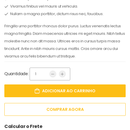
Vivamus finibus vel mauris ut vehicula.
Nullam a magna porttitor, dictum risus nec, faucibus.
Fringilla urna porttitor rhoncus dolor purus. Luctus venenatis lectus
magna fringilla. Diam maecenas ultricies mi eget mauris. Nibh tellus
molestie nunc non dit massa. Ultrices eros in cursus turpis massa
tincidunt. Ante in nibh mauris cursus mattis. Cras ornare arcu dui
vivamus arcu felis bibendum ut tristique.
Quantidade:
ADICIONAR AO CARRINHO
COMPRAR AGORA
Calcular o Frete