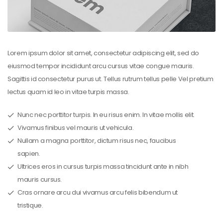
Lorem ipsum dolor sit amet, consectetur adipiscing elit, sed do
eiusmod tempor incididunt arcu cursus vitae congue mauris.
Sagittis id consectetur purus ut. Tellus rutrum tellus pelle Vel pretium
lectus quam id leo in vitae turpis massa.
Nunc nec porttitor turpis. In eu risus enim. In vitae mollis elit.
Vivamus finibus vel mauris ut vehicula.
Nullam a magna porttitor, dictum risus nec, faucibus
sapien.
Ultrices eros in cursus turpis massa tincidunt ante in nibh
mauris cursus.
Cras ornare arcu dui vivamus arcu felis bibendum ut
tristique.