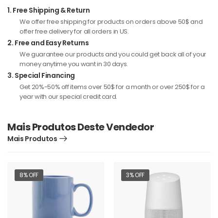
1.
Free Shipping & Return
We offer free shipping for products on orders above 50$ and
offer free delivery for all orders in US.
2.
Free and Easy Returns
We guarantee our products and you could get back all of your
money anytime you want in 30 days.
3.
Special Financing
Get 20%-50% off items over 50$ for a month or over 250$ for a
year with our special credit card.
Mais Produtos Deste Vendedor
Mais Produtos
8% OFF
3% OFF