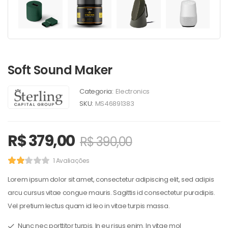
Soft Sound Maker
Categoria:
Electronics
SKU:
MS46891383
R$
379,00
R$
390,00
1 Avaliações
Lorem ipsum dolor sit amet, consectetur adipiscing elit, sed adipis
arcu cursus vitae congue mauris. Sagittis id consectetur puradipis.
Vel pretium lectus quam id leo in vitae turpis massa.
Nunc nec porttitor turpis. In eu risus enim. In vitae mol