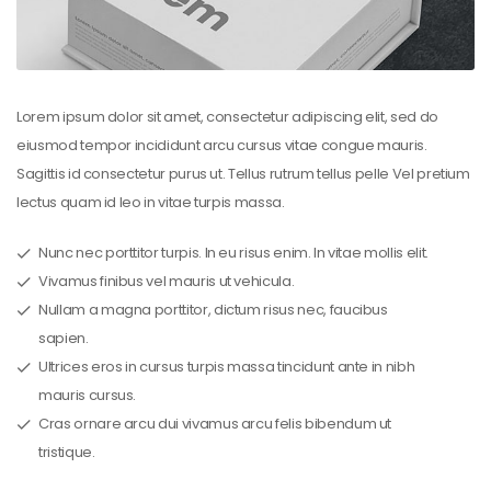
Lorem ipsum dolor sit amet, consectetur adipiscing elit, sed do
eiusmod tempor incididunt arcu cursus vitae congue mauris.
Sagittis id consectetur purus ut. Tellus rutrum tellus pelle Vel pretium
lectus quam id leo in vitae turpis massa.
Nunc nec porttitor turpis. In eu risus enim. In vitae mollis elit.
Vivamus finibus vel mauris ut vehicula.
Nullam a magna porttitor, dictum risus nec, faucibus
sapien.
Ultrices eros in cursus turpis massa tincidunt ante in nibh
mauris cursus.
Cras ornare arcu dui vivamus arcu felis bibendum ut
tristique.