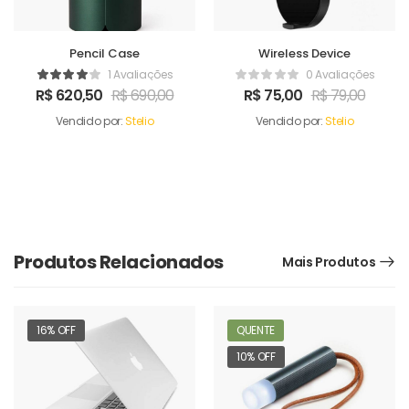
Pencil Case
Wireless Device
1 Avaliações
0 Avaliações
R$
620,50
R$
690,00
R$
75,00
R$
79,00
Vendido por:
Stelio
Vendido por:
Stelio
Produtos Relacionados
Mais Produtos
16% OFF
QUENTE
10% OFF