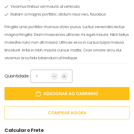
Vivamus finibus vel mauris ut vehicula.
Nullam a magna porttitor, dictum risus nec, faucibus.
Fringilla urna porttitor rhoncus dolor purus. Luctus venenatis lectus
magna fringilla. Diam maecenas ultricies mi eget mauris. Nibh tellus
molestie nunc non dit massa. Ultrices eros in cursus turpis massa
tincidunt. Ante in nibh mauris cursus mattis. Cras ornare arcu dui
vivamus arcu felis bibendum ut tristique.
Quantidade:
ADICIONAR AO CARRINHO
COMPRAR AGORA
Calcular o Frete