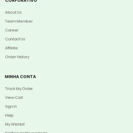
CORPORATIVO
About Us
Team Member
Career
Contact Us
Affilate
Order History
MINHA CONTA
Track My Order
View Cart
Sign In
Help
My Wishlist