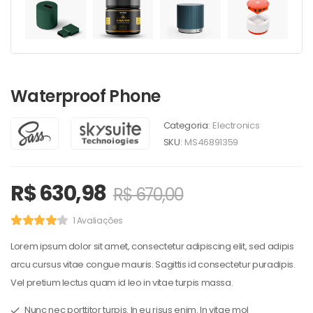
Waterproof Phone
Categoria:
Electronics
SKU:
MS46891359
R$
630,98
R$
670,00
1 Avaliações
Lorem ipsum dolor sit amet, consectetur adipiscing elit, sed adipis
arcu cursus vitae congue mauris. Sagittis id consectetur puradipis.
Vel pretium lectus quam id leo in vitae turpis massa.
Nunc nec porttitor turpis. In eu risus enim. In vitae mol