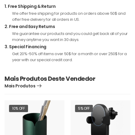
1.
Free Shipping & Return
We offer free shipping for products on orders above 50$ and
offer free delivery for all orders in US.
2.
Free and Easy Returns
We guarantee our products and you could get back all of your
money anytime you want in 30 days.
3.
Special Financing
Get 20%-50% off items over 50$ for a month or over 250$ for a
year with our special credit card.
Mais Produtos Deste Vendedor
Mais Produtos
10% OFF
5% OFF