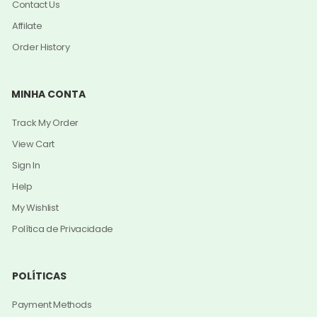
Contact Us
Affilate
Order History
MINHA CONTA
Track My Order
View Cart
Sign In
Help
My Wishlist
Política de Privacidade
POLÍTICAS
Payment Methods