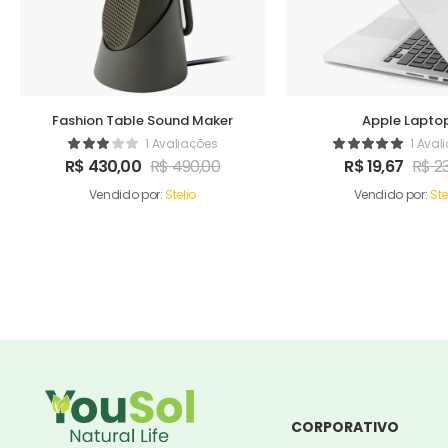
Fashion Table Sound Maker
Apple Lapto
1 Avaliações
1 Aval
R$
430,00
R$
490,00
R$
19,67
R$
23
Vendido por:
Stelio
Vendido por:
Ste
CORPORATIVO