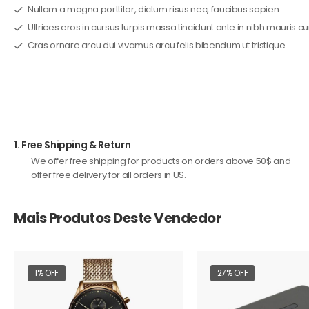
Nullam a magna porttitor, dictum risus nec, faucibus sapien.
Ultrices eros in cursus turpis massa tincidunt ante in nibh mauris cu
Cras ornare arcu dui vivamus arcu felis bibendum ut tristique.
1.
Free Shipping & Return
We offer free shipping for products on orders above 50$ and
offer free delivery for all orders in US.
Mais Produtos Deste Vendedor
1% OFF
27% OFF