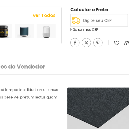
Calcular o Frete
Ver Todos
Não sei meu CEP
es do Vendedor
mod tempor incididunt arcu cursus
llus pelle Vel pretium lectus quam