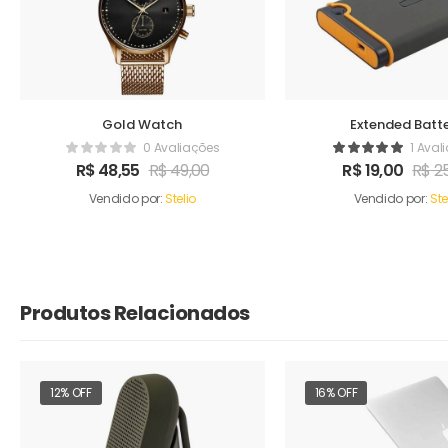
Gold Watch
Extended Batt
0 Avaliações
1 Aval
R$
48,55
R$
49,00
R$
19,00
R$
25
Vendido por:
Stelio
Vendido por:
Ste
Produtos Relacionados
12% OFF
16% OFF