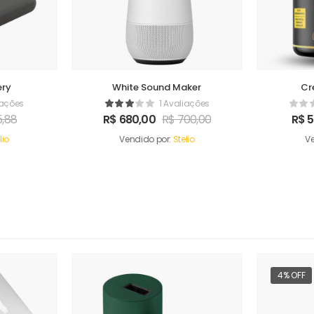
ery
White Sound Maker
Cr
Monohid
iações
1 Avaliações
,88
R$
680,00
R$
700,00
R$
5
lio
Vendido por:
Stelio
Ve
4% OFF