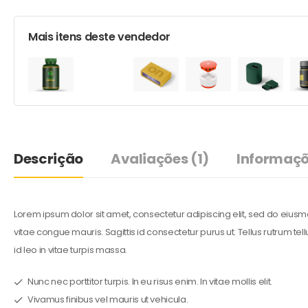
Mais itens deste vendedor
Descrição
Avaliações
(1)
Informaçõ
Lorem ipsum dolor sit amet, consectetur adipiscing elit, sed do eius
vitae congue mauris. Sagittis id consectetur purus ut. Tellus rutrum te
id leo in vitae turpis massa.
Nunc nec porttitor turpis. In eu risus enim. In vitae mollis elit.
Vivamus finibus vel mauris ut vehicula.