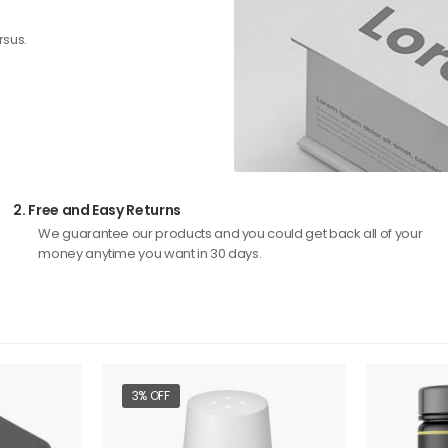
rsus.
2.
Free and Easy Returns
We guarantee our products and you could get back all of your
money anytime you want in 30 days.
3% OFF