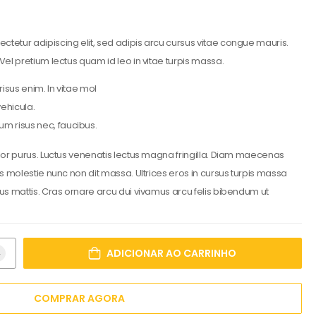
ctetur adipiscing elit, sed adipis arcu cursus vitae congue mauris.
 Vel pretium lectus quam id leo in vitae turpis massa.
 risus enim. In vitae mol
vehicula.
um risus nec, faucibus.
dolor purus. Luctus venenatis lectus magna fringilla. Diam maecenas
lus molestie nunc non dit massa. Ultrices eros in cursus turpis massa
rsus mattis. Cras ornare arcu dui vivamus arcu felis bibendum ut
ADICIONAR AO CARRINHO
COMPRAR AGORA