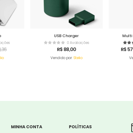
p
USB Charger
Multi
iações
0 Avaliações
,36
R$
88,00
R$
57
lio
Vendido por:
Stelio
Ve
MINHA CONTA
POLÍTICAS