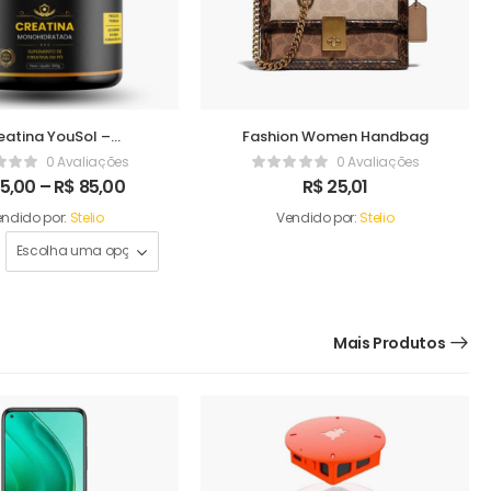
eatina YouSol –
Fashion Women Handbag
ratada 100% Pura –
0 Avaliações
0 Avaliações
150g ou 300g
5,00
–
R$
85,00
R$
25,01
ndido por:
Stelio
Vendido por:
Stelio
Mais Produtos