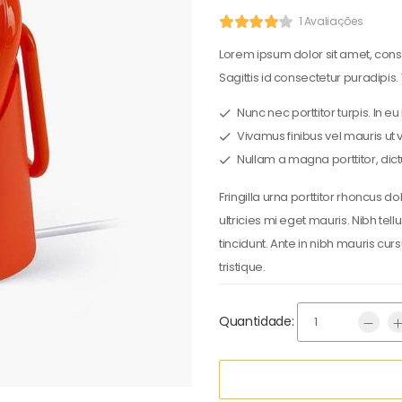
1 Avaliações
Lorem ipsum dolor sit amet, conse
Sagittis id consectetur puradipis.
Nunc nec porttitor turpis. In eu
Vivamus finibus vel mauris ut 
Nullam a magna porttitor, dict
Fringilla urna porttitor rhoncus 
ultricies mi eget mauris. Nibh tel
tincidunt. Ante in nibh mauris cu
tristique.
Quantidade: