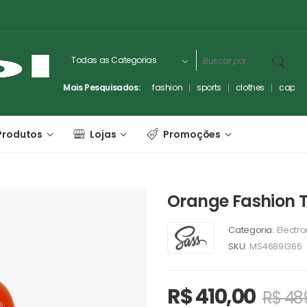
Mais Pesquisados:
fashion
sports
clothes
captc
Produtos
Lojas
Promoções
Orange Fashion 
Categoria:
Electro
SKU:
MS46891366
R$
410,00
R$
48