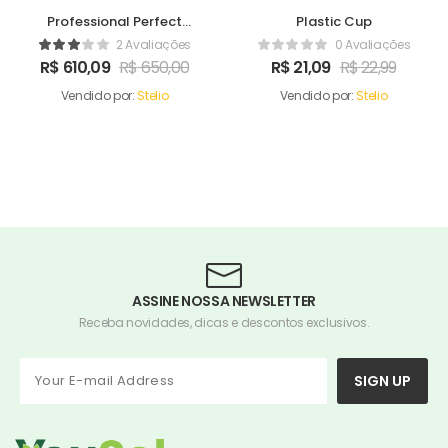
Professional Perfect
Plastic Cup
Camera
2 Avaliações
0 Avaliações
R$
610,09
R$
650,00
R$
21,09
R$
22,99
Vendido por:
Stelio
Vendido por:
Stelio
ASSINE NOSSA NEWSLETTER
Receba novidades, dicas e descontos exclusivos.
SIGN UP