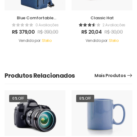
Blue Comfortable
Classic Hat
Satchel
0 Avaliações
2 Avaliações
R$
379,00
R$
390,00
R$
20,04
R$
30,00
Vendido por:
Stelio
Vendido por:
Stelio
Produtos Relacionados
Mais Produtos
6% OFF
8% OFF