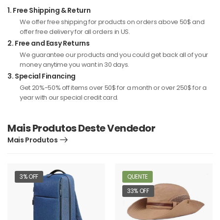
1.
Free Shipping & Return
We offer free shipping for products on orders above 50$ and
offer free delivery for all orders in US.
2.
Free and Easy Returns
We guarantee our products and you could get back all of your
money anytime you want in 30 days.
3.
Special Financing
Get 20%-50% off items over 50$ for a month or over 250$ for a
year with our special credit card.
Mais Produtos Deste Vendedor
Mais Produtos
3% OFF
QUENTE
33% OFF