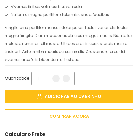
Vivamus finibus vel mauris ut vehicula.
Nullam a magna porttitor, dictum risus nec, faucibus.
Fringilla urna porttitor rhoncus dolor purus. Luctus venenatis lectus
magna fringilla. Diam maecenas ultricies mi eget mauris. Nibh tellus
molestie nunc non dit massa. Ultrices eros in cursus turpis massa
tincidunt. Ante in nibh mauris cursus mattis. Cras ornare arcu dui
vivamus arcu felis bibendum ut tristique.
Quantidade:
ADICIONAR AO CARRINHO
COMPRAR AGORA
Calcular o Frete