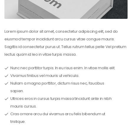
Lorem ipsum dolor sit amet, consectetur adipiscing elit, sed do
eiusmod tempor incididunt arcu cursus vitae congue mauris.
Sagittis id consectetur purus ut. Tellus rutrum tellus pelle Vel pretium
lectus quam id leo in vitae turpis massa.
Nunc nec porttitor turpis. In eu risus enim. In vitae mollis elit.
Vivamus finibus vel mauris ut vehicula.
Nullam a magna porttitor, dictum risus nec, faucibus
sapien.
Ultrices eros in cursus turpis massa tincidunt ante in nibh
mauris cursus.
Cras ornare arcu dui vivamus arcu felis bibendum ut
tristique.