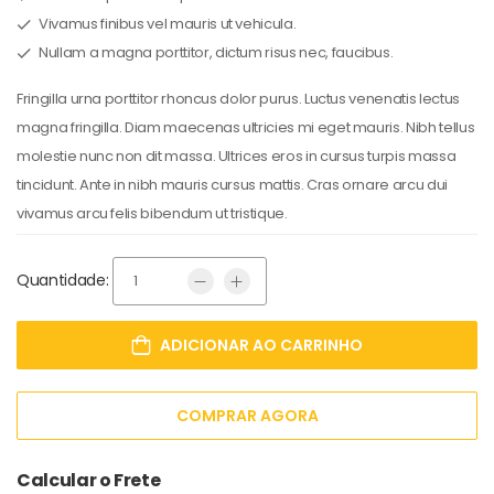
Vivamus finibus vel mauris ut vehicula.
Nullam a magna porttitor, dictum risus nec, faucibus.
Fringilla urna porttitor rhoncus dolor purus. Luctus venenatis lectus
magna fringilla. Diam maecenas ultricies mi eget mauris. Nibh tellus
molestie nunc non dit massa. Ultrices eros in cursus turpis massa
tincidunt. Ante in nibh mauris cursus mattis. Cras ornare arcu dui
vivamus arcu felis bibendum ut tristique.
Quantidade:
ADICIONAR AO CARRINHO
COMPRAR AGORA
Calcular o Frete