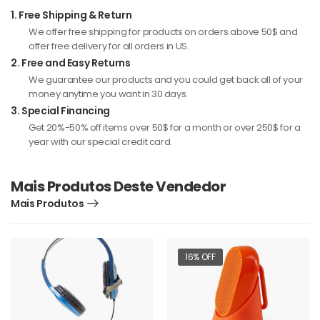
1.
Free Shipping & Return
We offer free shipping for products on orders above 50$ and
offer free delivery for all orders in US.
2.
Free and Easy Returns
We guarantee our products and you could get back all of your
money anytime you want in 30 days.
3.
Special Financing
Get 20%-50% off items over 50$ for a month or over 250$ for a
year with our special credit card.
Mais Produtos Deste Vendedor
Mais Produtos
16% OFF