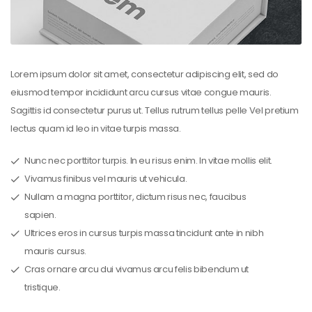
Lorem ipsum dolor sit amet, consectetur adipiscing elit, sed do
eiusmod tempor incididunt arcu cursus vitae congue mauris.
Sagittis id consectetur purus ut. Tellus rutrum tellus pelle Vel pretium
lectus quam id leo in vitae turpis massa.
Nunc nec porttitor turpis. In eu risus enim. In vitae mollis elit.
Vivamus finibus vel mauris ut vehicula.
Nullam a magna porttitor, dictum risus nec, faucibus
sapien.
Ultrices eros in cursus turpis massa tincidunt ante in nibh
mauris cursus.
Cras ornare arcu dui vivamus arcu felis bibendum ut
tristique.