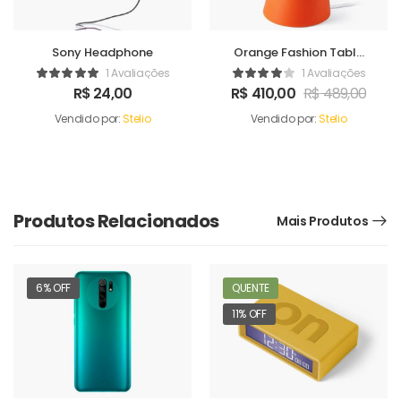
Sony Headphone
Orange Fashion Table
Sound Maker
1 Avaliações
1 Avaliações
R$
24,00
R$
410,00
R$
489,00
Vendido por:
Stelio
Vendido por:
Stelio
Produtos Relacionados
Mais Produtos
6% OFF
QUENTE
11% OFF