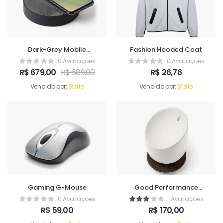
Dark-Grey Mobile
Fashion Hooded Coat
Charger
0 Avaliações
0 Avaliações
R$
679,00
R$
689,00
R$
26,76
Vendido por:
Stelio
Vendido por:
Stelio
Gaming G-Mouse
Good Performance
Humidifer
0 Avaliações
1 Avaliações
R$
59,00
R$
170,00