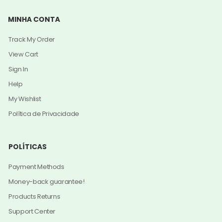
MINHA CONTA
Track My Order
View Cart
Sign In
Help
My Wishlist
Política de Privacidade
POLÍTICAS
Payment Methods
Money-back guarantee!
Products Returns
Support Center