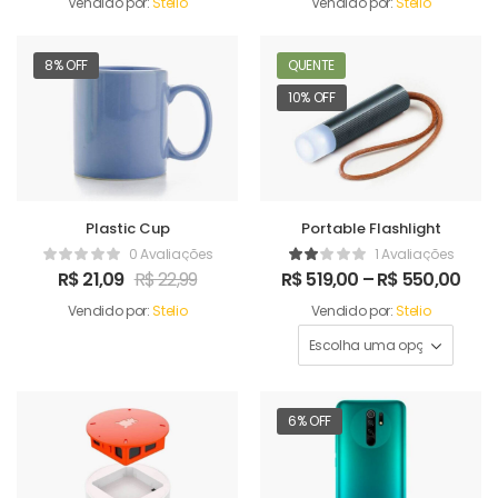
Vendido por:
Stelio
Vendido por:
Stelio
8% OFF
QUENTE
10% OFF
Plastic Cup
Portable Flashlight
0 Avaliações
1 Avaliações
R$
21,09
R$
22,99
R$
519,00
–
R$
550,00
Vendido por:
Stelio
Vendido por:
Stelio
6% OFF