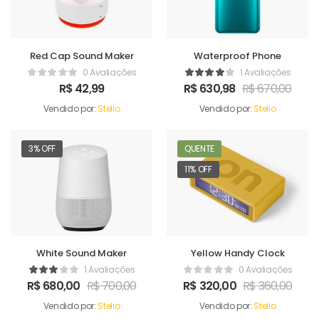
Red Cap Sound Maker
Waterproof Phone
0 Avaliações
1 Avaliações
R$
42,99
R$
630,98
R$
670,00
Vendido por:
Stelio
Vendido por:
Stelio
3% OFF
QUENTE
11% OFF
White Sound Maker
Yellow Handy Clock
1 Avaliações
0 Avaliações
R$
680,00
R$
700,00
R$
320,00
R$
360,00
Vendido por:
Stelio
Vendido por:
Stelio