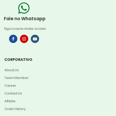
Fale no Whatsapp
Siga nossas redes sociais.
CORPORATIVO
About Us
Team Member
Career
Contact Us
Affilate
Order History