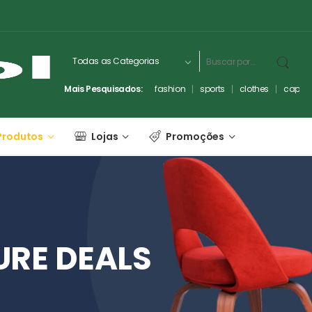
Mais Pesquisados:
fashion
sports
clothes
captc
Produtos
Lojas
Promoções
URE
DEALS