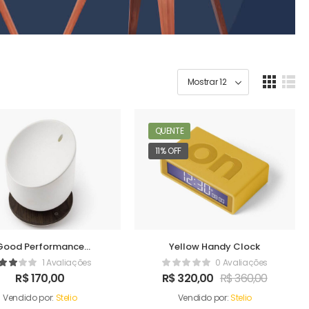
QUENTE
11% OFF
Good Performance
Yellow Handy Clock
Humidifer
1 Avaliações
0 Avaliações
R$
170,00
R$
320,00
R$
360,00
Vendido por:
Stelio
Vendido por:
Stelio