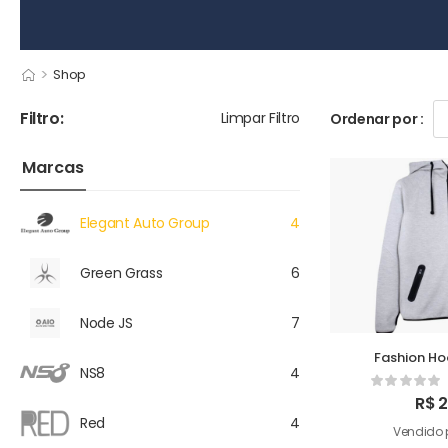
>
Shop
Filtro:
Limpar Filtro
Ordenar por :
Marcas
Elegant Auto Group
4
Green Grass
6
Node JS
7
Fashion H
NS8
4
R$
2
Red
4
Vendido 