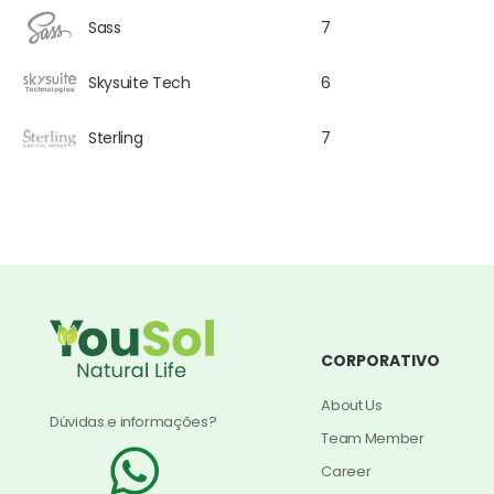
Sass
7
Skysuite Tech
6
Sterling
7
CORPORATIVO
About Us
Dúvidas e informações?
Team Member
Career