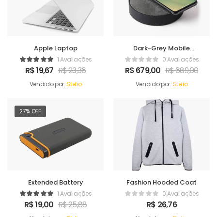
Apple Laptop
Dark-Grey Mobile
Charger
1 Avaliações
0 Avaliações
R$
19,67
R$
23,36
R$
679,00
R$
689,00
Vendido por:
Stelio
Vendido por:
Stelio
27% OFF
Extended Battery
Fashion Hooded Coat
1 Avaliações
0 Avaliações
R$
19,00
R$
25,88
R$
26,76