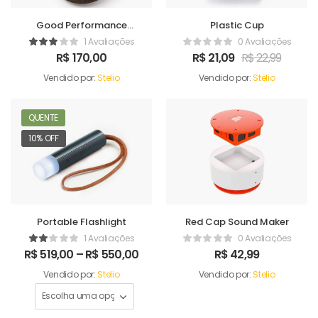
Good Performance
Plastic Cup
Humidifer
1 Avaliações
0 Avaliações
R$
170,00
R$
21,09
R$
22,99
Vendido por:
Stelio
Vendido por:
Stelio
QUENTE
10% OFF
Portable Flashlight
Red Cap Sound Maker
1 Avaliações
0 Avaliações
R$
519,00
–
R$
550,00
R$
42,99
Vendido por:
Stelio
Vendido por:
Stelio