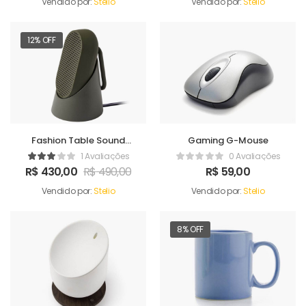
Vendido por:
Stelio
Vendido por:
Stelio
12% OFF
Fashion Table Sound
Gaming G-Mouse
Maker
1 Avaliações
0 Avaliações
R$
430,00
R$
490,00
R$
59,00
Vendido por:
Stelio
Vendido por:
Stelio
8% OFF