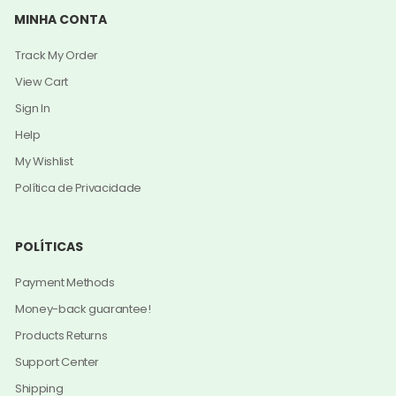
MINHA CONTA
Track My Order
View Cart
Sign In
Help
My Wishlist
Política de Privacidade
POLÍTICAS
Payment Methods
Money-back guarantee!
Products Returns
Support Center
Shipping