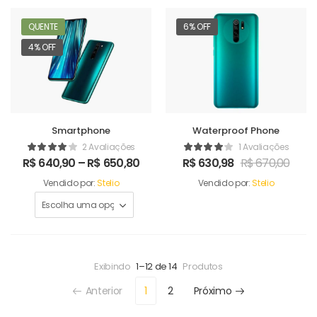
QUENTE
6% OFF
4% OFF
Smartphone
Waterproof Phone
2 Avaliações
1 Avaliações
R$
640,90
–
R$
650,80
R$
630,98
R$
670,00
Vendido por:
Stelio
Vendido por:
Stelio
Exibindo
1–12 de 14
Produtos
Anterior
1
2
Próximo