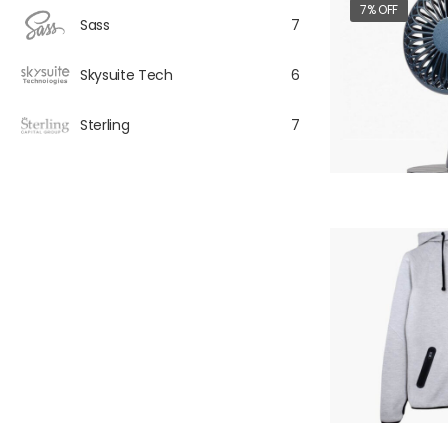
7% OFF
Sass
7
Skysuite Tech
6
Sterling
7