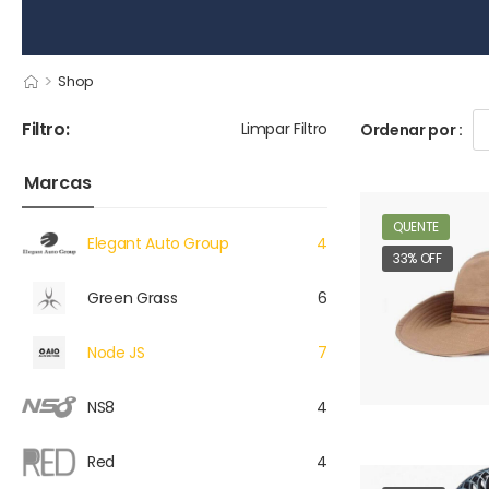
>
Shop
Filtro:
Limpar Filtro
Ordenar por :
Marcas
QUENTE
Elegant Auto Group
4
33% OFF
Green Grass
6
Node JS
7
NS8
4
Red
4