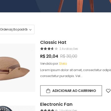
Classic Hat
2 Avaliações
R$
20,04
R$
30,00
Vendido por:
Stelio
Lorem ipsum dolor sit amet, consectetur adipisc
consectetur puradipis. Vel…
ADICIONAR AO CARRINHO
Electronic Fan
1 Avaliações