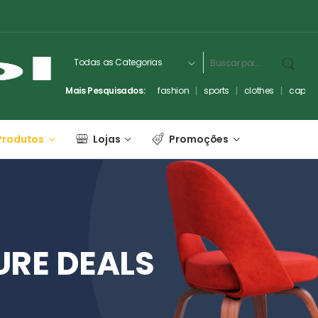
Mais Pesquisados:
fashion
sports
clothes
captc
Produtos
Lojas
Promoções
URE
DEALS