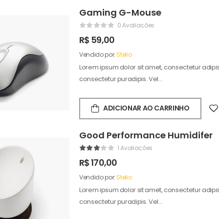
Gaming G-Mouse
0 Avaliações
R$
59,00
Vendido por:
Stelio
Lorem ipsum dolor sit amet, consectetur adipisc
consectetur puradipis. Vel…
ADICIONAR AO CARRINHO
Good Performance Humidifer
1 Avaliações
R$
170,00
Vendido por:
Stelio
Lorem ipsum dolor sit amet, consectetur adipisc
consectetur puradipis. Vel…