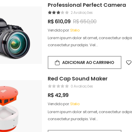
Professional Perfect Camera
2 Avaliações
R$
610,09
R$
650,00
Vendido por:
Stelio
Lorem ipsum dolor sit amet, consectetur adipisc
consectetur puradipis. Vel…
ADICIONAR AO CARRINHO
Red Cap Sound Maker
0 Avaliações
R$
42,99
Vendido por:
Stelio
Lorem ipsum dolor sit amet, consectetur adipisc
consectetur puradipis. Vel…