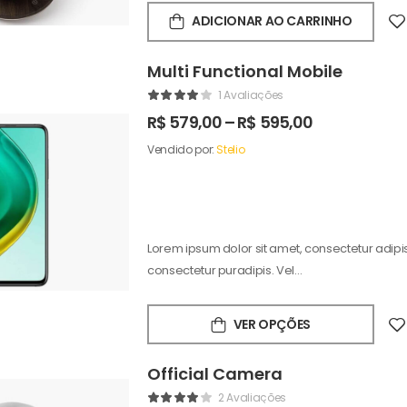
ADICIONAR AO CARRINHO
Multi Functional Mobile
1 Avaliações
R$
579,00
–
R$
595,00
Vendido por:
Stelio
Lorem ipsum dolor sit amet, consectetur adipisc
consectetur puradipis. Vel…
VER OPÇÕES
Official Camera
2 Avaliações