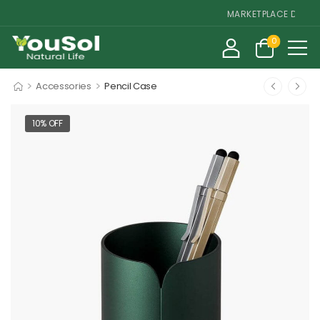
MARKETPLACE DE SUPLE
0
>
>
Accessories
Pencil Case
10% OFF