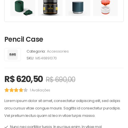
Pencil Case
Categoria:
Accessories
SKU:
MS46891370
R$
620,50
R$
690,00
1 Avaliações
Lorem ipsum dolor sit amet, consectetur adipiscing elit, sed adipis
arcu cursus vitae congue mauris. Sagittis id consectetur puradipis.
Vel pretium lectus quam id leo in vitae turpis massa.
Nunc nec porttitor turpis. In eu risus enim. In vitae mol