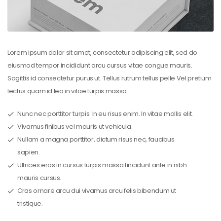
Lorem ipsum dolor sit amet, consectetur adipiscing elit, sed do
eiusmod tempor incididunt arcu cursus vitae congue mauris.
Sagittis id consectetur purus ut. Tellus rutrum tellus pelle Vel pretium
lectus quam id leo in vitae turpis massa.
Nunc nec porttitor turpis. In eu risus enim. In vitae mollis elit.
Vivamus finibus vel mauris ut vehicula.
Nullam a magna porttitor, dictum risus nec, faucibus
sapien.
Ultrices eros in cursus turpis massa tincidunt ante in nibh
mauris cursus.
Cras ornare arcu dui vivamus arcu felis bibendum ut
tristique.