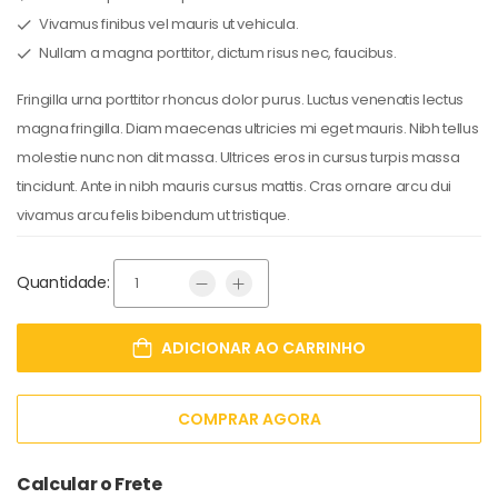
Vivamus finibus vel mauris ut vehicula.
Nullam a magna porttitor, dictum risus nec, faucibus.
Fringilla urna porttitor rhoncus dolor purus. Luctus venenatis lectus
magna fringilla. Diam maecenas ultricies mi eget mauris. Nibh tellus
molestie nunc non dit massa. Ultrices eros in cursus turpis massa
tincidunt. Ante in nibh mauris cursus mattis. Cras ornare arcu dui
vivamus arcu felis bibendum ut tristique.
Quantidade:
ADICIONAR AO CARRINHO
COMPRAR AGORA
Calcular o Frete