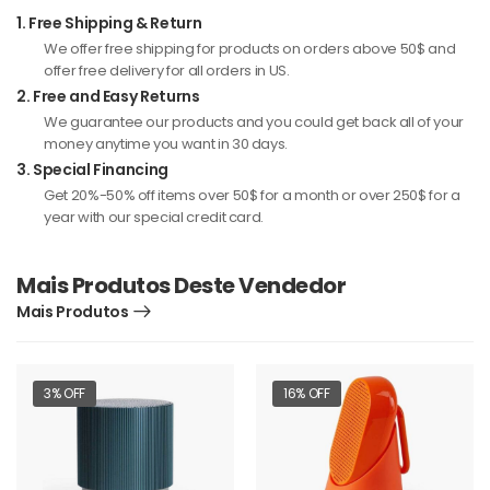
1.
Free Shipping & Return
We offer free shipping for products on orders above 50$ and
offer free delivery for all orders in US.
2.
Free and Easy Returns
We guarantee our products and you could get back all of your
money anytime you want in 30 days.
3.
Special Financing
Get 20%-50% off items over 50$ for a month or over 250$ for a
year with our special credit card.
Mais Produtos Deste Vendedor
Mais Produtos
3% OFF
16% OFF