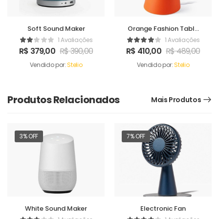
Soft Sound Maker
Orange Fashion Table
Sound Maker
1 Avaliações
1 Avaliações
R$
379,00
R$
390,00
R$
410,00
R$
489,00
Vendido por:
Stelio
Vendido por:
Stelio
Produtos Relacionados
Mais Produtos
3% OFF
7% OFF
White Sound Maker
Electronic Fan