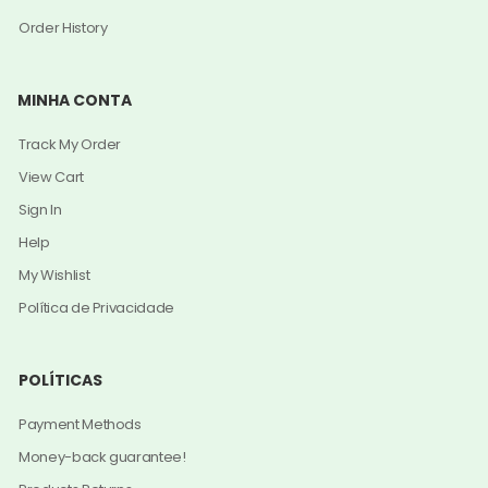
Order History
MINHA CONTA
Track My Order
View Cart
Sign In
Help
My Wishlist
Política de Privacidade
POLÍTICAS
Payment Methods
Money-back guarantee!