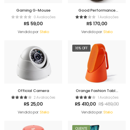
Gaming G-Mouse
Good Performance
Humidifer
0 Avaliações
1 Avaliações
R$
59,00
R$
170,00
Vendido por:
Stelio
Vendido por:
Stelio
16% OFF
Official Camera
Orange Fashion Table
Sound Maker
2 Avaliações
1 Avaliações
R$
25,00
R$
410,00
R$
489,00
Vendido por:
Stelio
Vendido por:
Stelio
QUENTE