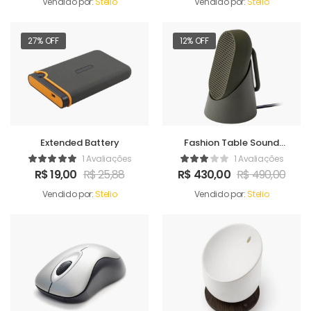
Vendido por:
Stelio
Vendido por:
Stelio
27% OFF
12% OFF
Extended Battery
Fashion Table Sound
Maker
1 Avaliações
1 Avaliações
R$
19,00
R$
25,88
R$
430,00
R$
490,00
Vendido por:
Stelio
Vendido por:
Stelio