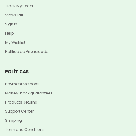
Track My Order
View Cart
Sign In
Help
My Wishlist
Política de Privacidade
POLÍTICAS
Payment Methods
Money-back guarantee!
Products Returns
Support Center
Shipping
Term and Conditions