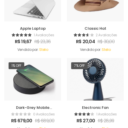
Apple Laptop
Classic Hat
1 Avaliações
2 Avaliações
R$
19,67
R$
23,36
R$
20,04
R$
30,00
Vendido por:
Stelio
Vendido por:
Stelio
1% OFF
7% OFF
Dark-Grey Mobile
Electronic Fan
Charger
0 Avaliações
1 Avaliações
R$
679,00
R$
689,00
R$
27,00
R$
28,99