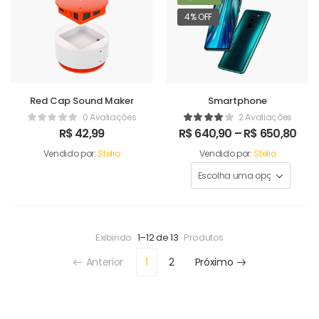
4% OFF
Red Cap Sound Maker
Smartphone
0 Avaliações
2 Avaliações
R$
42,99
R$
640,90
–
R$
650,80
Vendido por:
Stelio
Vendido por:
Stelio
Exibindo
1–12 de 13
Produtos
Anterior
1
2
Próximo