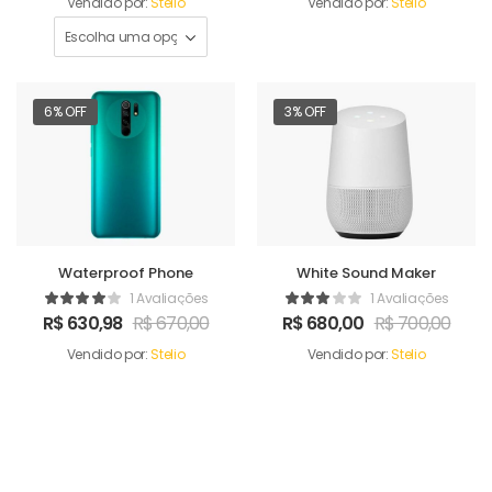
Vendido por:
Stelio
Vendido por:
Stelio
6% OFF
3% OFF
Waterproof Phone
White Sound Maker
1 Avaliações
1 Avaliações
R$
630,98
R$
670,00
R$
680,00
R$
700,00
Vendido por:
Stelio
Vendido por:
Stelio