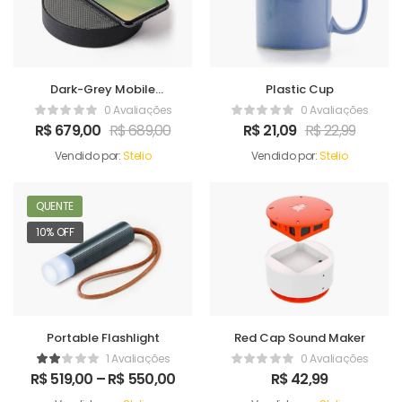
Dark-Grey Mobile
Plastic Cup
Charger
0 Avaliações
0 Avaliações
R$
679,00
R$
689,00
R$
21,09
R$
22,99
Vendido por:
Stelio
Vendido por:
Stelio
QUENTE
10% OFF
Portable Flashlight
Red Cap Sound Maker
1 Avaliações
0 Avaliações
R$
519,00
–
R$
550,00
R$
42,99