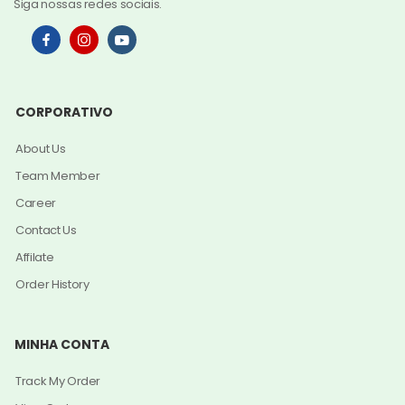
Siga nossas redes sociais.
CORPORATIVO
About Us
Team Member
Career
Contact Us
Affilate
Order History
MINHA CONTA
Track My Order