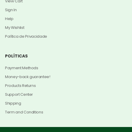
View Cart
Sign In
Help
My Wishlist
Política de Privacidade
POLÍTICAS
Payment Methods
Money-back guarantee!
Products Returns
Support Center
Shipping
Term and Conditions