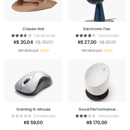
Classic Hat
Electronic Fan
2 Avaliações
1 Avaliações
R$
20,04
R$
30,00
R$
27,00
R$
28,99
Vendido por:
Stelio
Vendido por:
Stelio
Gaming G-Mouse
Good Performance
Humidifer
0 Avaliações
1 Avaliações
R$
59,00
R$
170,00