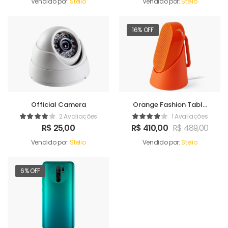
Vendido por:
Stelio
Vendido por:
Stelio
16% OFF
Official Camera
Orange Fashion Table
Sound Maker
2 Avaliações
1 Avaliações
R$
25,00
R$
410,00
R$
489,00
Vendido por:
Stelio
Vendido por:
Stelio
6% OFF