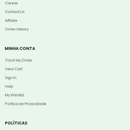
Career
Contact Us
Affilate
Order History
MINHA CONTA
Track My Order
View Cart
Sign In
Help
My Wishlist
Política de Privacidade
POLÍTICAS