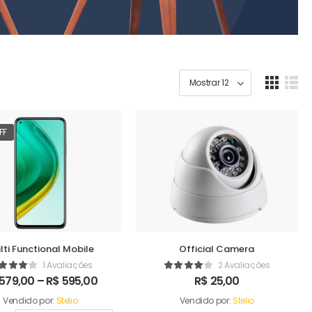
FF
lti Functional Mobile
Official Camera
1 Avaliações
2 Avaliações
579,00
–
R$
595,00
R$
25,00
Vendido por:
Stelio
Vendido por:
Stelio