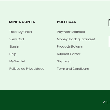
MINHA CONTA
POLÍTICAS
Track My Order
Payment Methods
View Cart
Money-back guarantee!
Sign In
Products Returns
Help
Support Center
My Wishlist
Shipping
Política de Privacidade
Term and Conditions
Aqu