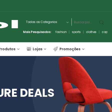
Mais Pesquisados:
fashion
sports
clothes
captc
Produtos
Lojas
Promoções
URE
DEALS