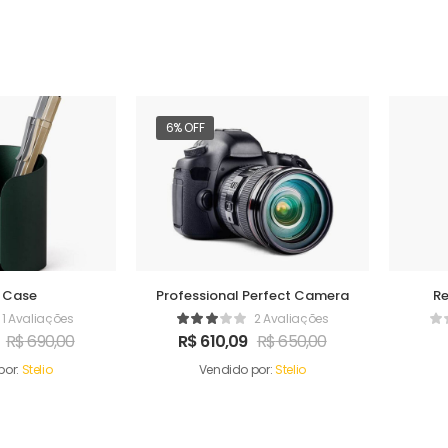
6% OFF
l Case
Professional Perfect Camera
R
1 Avaliações
2 Avaliações
R$
690,00
R$
610,09
R$
650,00
por:
Stelio
Vendido por:
Stelio