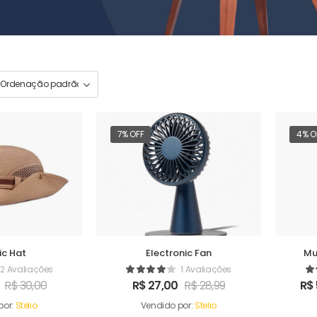
7% OFF
4% O
ic Hat
Electronic Fan
Mu
2 Avaliações
1 Avaliações
R$
30,00
R$
27,00
R$
28,99
R$
por:
Stelio
Vendido por:
Stelio