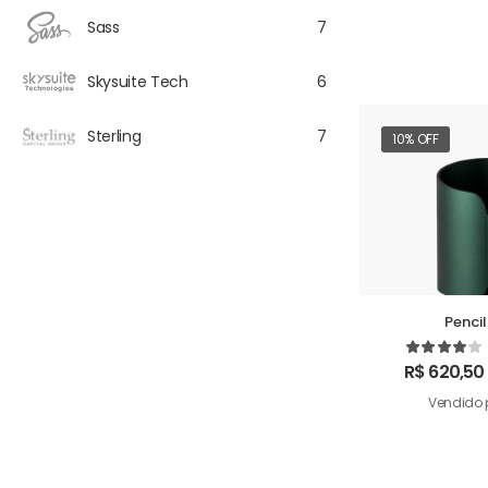
Sass
7
Skysuite Tech
6
Sterling
7
10% OFF
Penci
R$
620,50
Vendido 