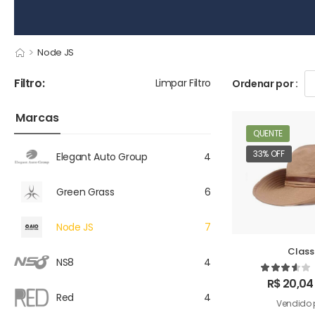
>
Node JS
Filtro:
Limpar Filtro
Ordenar por :
Marcas
QUENTE
33% OFF
Elegant Auto Group
4
Green Grass
6
Node JS
7
Class
NS8
4
R$
20,04
Red
4
Vendido 