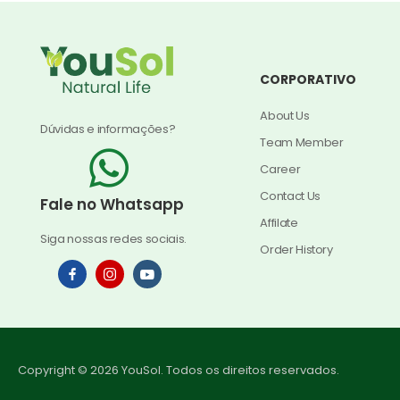
CORPORATIVO
About Us
Dúvidas e informações?
Team Member
Career
Contact Us
Fale no Whatsapp
Affilate
Siga nossas redes sociais.
Order History
Copyright © 2026 YouSol. Todos os direitos reservados.