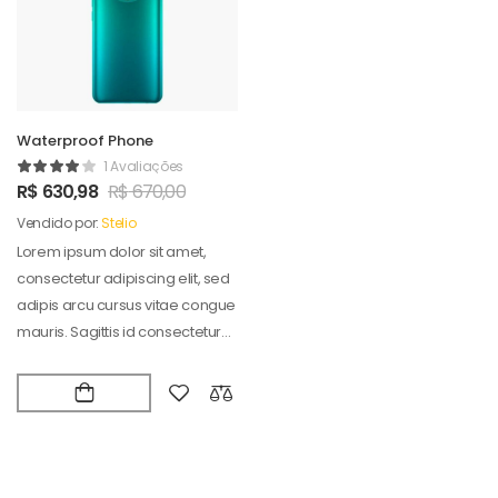
Waterproof Phone
1 Avaliações
R$
630,98
R$
670,00
Vendido por:
Stelio
Lorem ipsum dolor sit amet,
consectetur adipiscing elit, sed
adipis arcu cursus vitae congue
mauris. Sagittis id consectetur
puradipis. Vel…