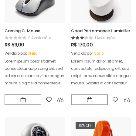
Gaming G-Mouse
Good Performance Humidifer
0 Avaliações
1 Avaliações
R$
59,00
R$
170,00
Vendido por:
Stelio
Vendido por:
Stelio
Lorem ipsum dolor sit amet,
Lorem ipsum dolor sit amet,
consectetur adipiscing elit, sed
consectetur adipiscing elit, sed
adipis arcu cursus vitae congue
adipis arcu cursus vitae congue
mauris. Sagittis id consectetur
mauris. Sagittis id consectetur
puradipis. Vel…
puradipis. Vel…
16% OFF