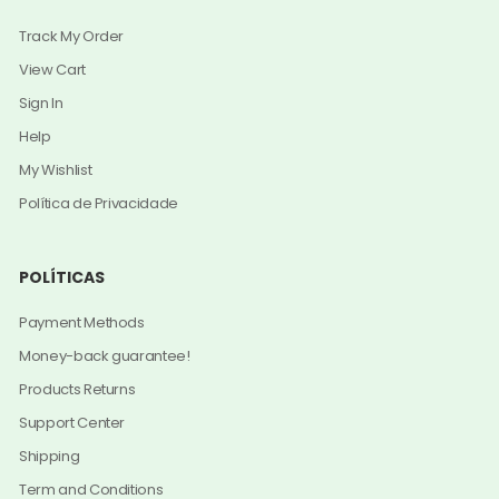
Track My Order
View Cart
Sign In
Help
My Wishlist
Política de Privacidade
POLÍTICAS
Payment Methods
Money-back guarantee!
Products Returns
Support Center
Shipping
Term and Conditions