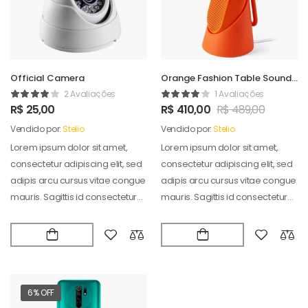
Official Camera
Orange Fashion Table Sound
Maker
2 Avaliações
1 Avaliações
R$
25,00
R$
410,00
R$
489,00
Vendido por:
Stelio
Vendido por:
Stelio
Lorem ipsum dolor sit amet,
Lorem ipsum dolor sit amet,
consectetur adipiscing elit, sed
consectetur adipiscing elit, sed
adipis arcu cursus vitae congue
adipis arcu cursus vitae congue
mauris. Sagittis id consectetur
mauris. Sagittis id consectetur
puradipis. Vel…
puradipis. Vel…
6% OFF