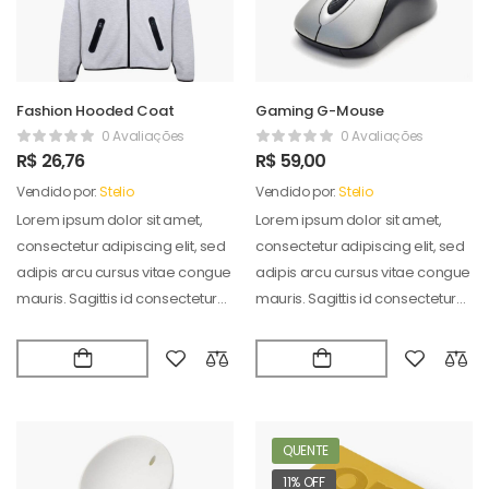
Fashion Hooded Coat
Gaming G-Mouse
0 Avaliações
0 Avaliações
R$
26,76
R$
59,00
Vendido por:
Stelio
Vendido por:
Stelio
Lorem ipsum dolor sit amet,
Lorem ipsum dolor sit amet,
consectetur adipiscing elit, sed
consectetur adipiscing elit, sed
adipis arcu cursus vitae congue
adipis arcu cursus vitae congue
mauris. Sagittis id consectetur
mauris. Sagittis id consectetur
puradipis. Vel…
puradipis. Vel…
QUENTE
11% OFF