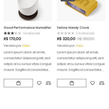
Good Performance Humidifer
Yellow Handy Clock
1 Avaliações
0 Avaliações
R$
170,00
R$
320,00
R$
360,00
Vendido por:
Stelio
Vendido por:
Stelio
Lorem ipsum dolor sit amet,
Lorem ipsum dolor sit amet,
consectetur adipiscing elit, sed
consectetur adipiscing elit, sed
adipis arcu cursus vitae congue
adipis arcu cursus vitae congue
mauris. Sagittis id consectetur
mauris. Sagittis id consectetur
puradipis. Vel…
puradipis. Vel…