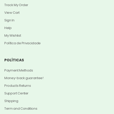
Track My Order
View Cart
Sign In
Help
My Wishlist
Política de Privacidade
POLÍTICAS
Payment Methods
Money-back guarantee!
Products Returns
Support Center
Shipping
Term and Conditions