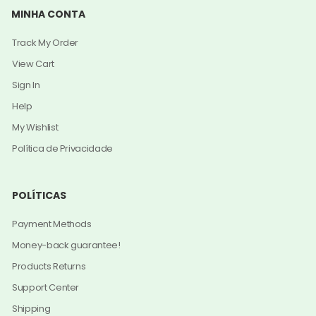
MINHA CONTA
Track My Order
View Cart
Sign In
Help
My Wishlist
Política de Privacidade
POLÍTICAS
Payment Methods
Money-back guarantee!
Products Returns
Support Center
Shipping