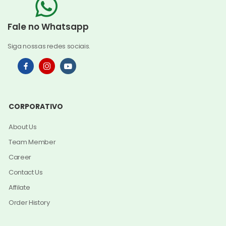
Fale no Whatsapp
Siga nossas redes sociais.
CORPORATIVO
About Us
Team Member
Career
Contact Us
Affilate
Order History