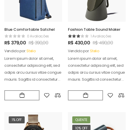
Blue Comfortable Satchel
Fashion Table Sound Maker
0 Avaliações
1 Avaliações
R$
379,00
R$
390,00
R$
430,00
R$
490,00
Vendido por:
Stelio
Vendido por:
Stelio
Lorem ipsum dolor sit amet,
Lorem ipsum dolor sit amet,
consectetur adipiscing elit, sed
consectetur adipiscing elit, sed
adipis arcu cursus vitae congue
adipis arcu cursus vitae congue
mauris. Sagittis id consectetur
mauris. Sagittis id consectetur
puradipis. Vel…
puradipis. Vel…
1% OFF
QUENTE
10% OFF