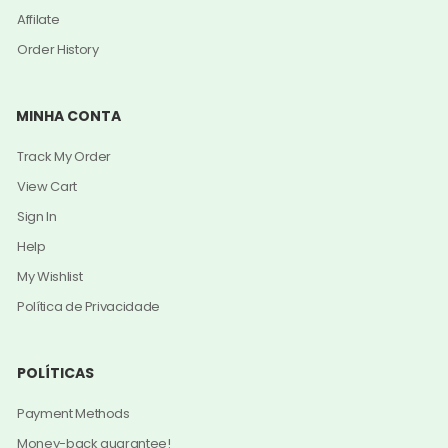
Affilate
Order History
MINHA CONTA
Track My Order
View Cart
Sign In
Help
My Wishlist
Política de Privacidade
POLÍTICAS
Payment Methods
Money-back guarantee!