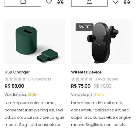
5% OFF
USB Charger
Wireless Device
0 Avaliações
0 Avaliações
R$
88,00
R$
75,00
R$
79,00
Vendido por:
Stelio
Vendido por:
Stelio
Lorem ipsum dolor sit amet,
Lorem ipsum dolor sit amet,
consectetur adipiscing elit, sed
consectetur adipiscing elit, sed
adipis arcu cursus vitae congue
adipis arcu cursus vitae congue
mauris. Sagittis id consectetur
mauris. Sagittis id consectetur
puradipis. Vel…
puradipis. Vel…