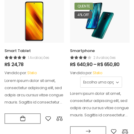
QUENTE
4% OFF
Smart Tablet
Smartphone
1 Avaliações
2 Avaliações
R$
24,78
R$
640,90
–
R$
650,80
Vendido por:
Stelio
Vendido por:
Stelio
Lorem ipsum dolor sit amet,
consectetur adipiscing elit, sed
Lorem ipsum dolor sit amet,
adipis arcu cursus vitae congue
consectetur adipiscing elit, sed
mauris. Sagittis id consectetur
adipis arcu cursus vitae congue
puradipis. Vel…
mauris. Sagittis id consectetur
puradipis. Vel…