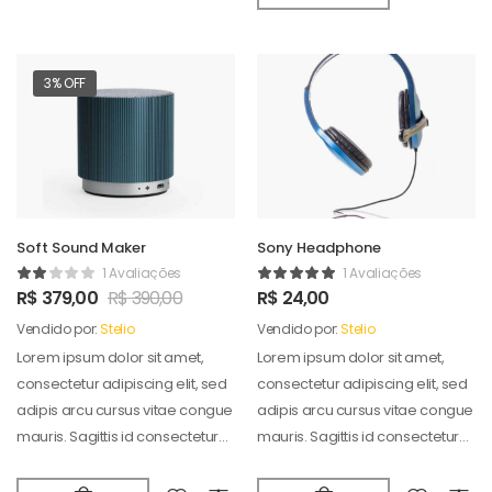
3% OFF
Soft Sound Maker
Sony Headphone
1 Avaliações
1 Avaliações
R$
379,00
R$
390,00
R$
24,00
Vendido por:
Stelio
Vendido por:
Stelio
Lorem ipsum dolor sit amet,
Lorem ipsum dolor sit amet,
consectetur adipiscing elit, sed
consectetur adipiscing elit, sed
adipis arcu cursus vitae congue
adipis arcu cursus vitae congue
mauris. Sagittis id consectetur
mauris. Sagittis id consectetur
puradipis. Vel…
puradipis. Vel…