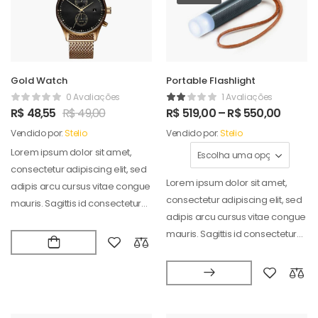
Gold Watch
Portable Flashlight
0 Avaliações
1 Avaliações
R$
48,55
R$
49,00
R$
519,00
–
R$
550,00
Vendido por:
Stelio
Vendido por:
Stelio
Lorem ipsum dolor sit amet,
consectetur adipiscing elit, sed
Lorem ipsum dolor sit amet,
adipis arcu cursus vitae congue
consectetur adipiscing elit, sed
mauris. Sagittis id consectetur
adipis arcu cursus vitae congue
puradipis. Vel…
mauris. Sagittis id consectetur
puradipis. Vel…