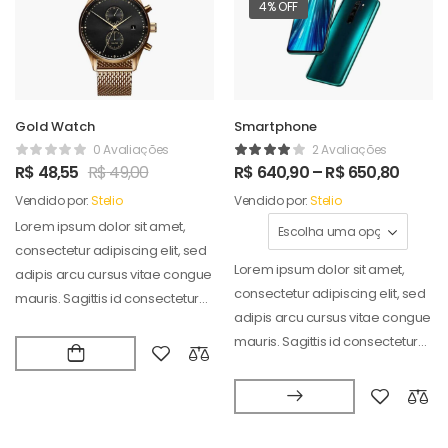
4% OFF
Gold Watch
Smartphone
0 Avaliações
2 Avaliações
R$
48,55
R$
49,00
R$
640,90
–
R$
650,80
Vendido por:
Stelio
Vendido por:
Stelio
Lorem ipsum dolor sit amet,
consectetur adipiscing elit, sed
Lorem ipsum dolor sit amet,
adipis arcu cursus vitae congue
consectetur adipiscing elit, sed
mauris. Sagittis id consectetur
adipis arcu cursus vitae congue
puradipis. Vel…
mauris. Sagittis id consectetur
puradipis. Vel…