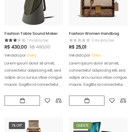
Fashion Table Sound Maker
Fashion Women Handbag
1 Avaliações
0 Avaliações
R$
430,00
R$
490,00
R$
25,01
Vendido por:
Stelio
Vendido por:
Stelio
Lorem ipsum dolor sit amet,
Lorem ipsum dolor sit amet,
consectetur adipiscing elit, sed
consectetur adipiscing elit, sed
adipis arcu cursus vitae congue
adipis arcu cursus vitae congue
mauris. Sagittis id consectetur
mauris. Sagittis id consectetur
puradipis. Vel…
puradipis. Vel…
1% OFF
QUENTE