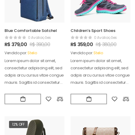
Blue Comfortable Satchel
Children’s Sport Shoes
0 Avaliações
0 Avaliações
R$
379,00
R$
390,00
R$
359,00
R$
380,00
Vendido por:
Stelio
Vendido por:
Stelio
Lorem ipsum dolor sit amet,
Lorem ipsum dolor sit amet,
consectetur adipiscing elit, sed
consectetur adipiscing elit, sed
adipis arcu cursus vitae congue
adipis arcu cursus vitae congue
mauris. Sagittis id consectetur
mauris. Sagittis id consectetur
puradipis. Vel…
puradipis. Vel…
12% OFF