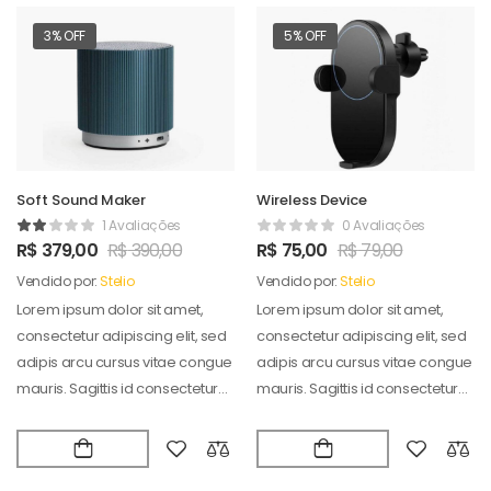
3% OFF
5% OFF
Soft Sound Maker
Wireless Device
1 Avaliações
0 Avaliações
R$
379,00
R$
390,00
R$
75,00
R$
79,00
Vendido por:
Stelio
Vendido por:
Stelio
Lorem ipsum dolor sit amet,
Lorem ipsum dolor sit amet,
consectetur adipiscing elit, sed
consectetur adipiscing elit, sed
adipis arcu cursus vitae congue
adipis arcu cursus vitae congue
mauris. Sagittis id consectetur
mauris. Sagittis id consectetur
puradipis. Vel…
puradipis. Vel…