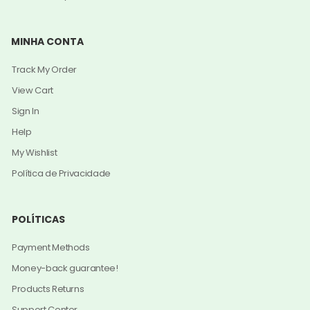
MINHA CONTA
Track My Order
View Cart
Sign In
Help
My Wishlist
Política de Privacidade
POLÍTICAS
Payment Methods
Money-back guarantee!
Products Returns
Support Center