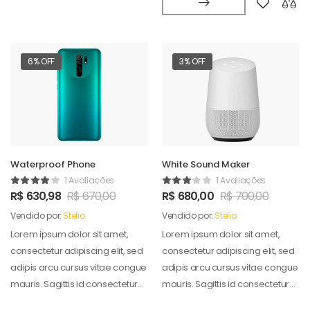
6% OFF
3% OFF
Waterproof Phone
White Sound Maker
1 Avaliações
1 Avaliações
R$
630,98
R$
670,00
R$
680,00
R$
700,00
Vendido por:
Stelio
Vendido por:
Stelio
Lorem ipsum dolor sit amet,
Lorem ipsum dolor sit amet,
consectetur adipiscing elit, sed
consectetur adipiscing elit, sed
adipis arcu cursus vitae congue
adipis arcu cursus vitae congue
mauris. Sagittis id consectetur
mauris. Sagittis id consectetur
puradipis. Vel…
puradipis. Vel…