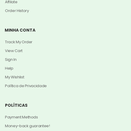
Affilate
Order History
MINHA CONTA
Track My Order
View Cart
Sign In
Help
My Wishlist
Política de Privacidade
POLÍTICAS
Payment Methods
Money-back guarantee!