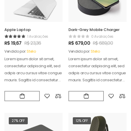
Apple Laptop
Dark-Grey Mobile Charger
1 Avaliações
0 Avaliações
R$
19,67
R$
23,36
R$
679,00
R$
689,00
Vendido por:
Stelio
Vendido por:
Stelio
Lorem ipsum dolor sit amet,
Lorem ipsum dolor sit amet,
consectetur adipiscing elit, sed
consectetur adipiscing elit, sed
adipis arcu cursus vitae congue
adipis arcu cursus vitae congue
mauris. Sagittis id consectetur
mauris. Sagittis id consectetur
puradipis. Vel…
puradipis. Vel…
27% OFF
12% OFF