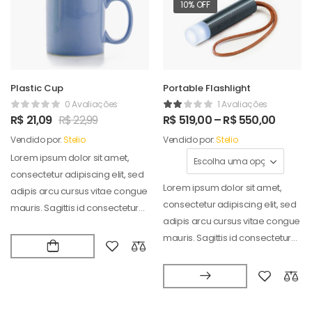
10% OFF
Plastic Cup
Portable Flashlight
0 Avaliações
1 Avaliações
R$
21,09
R$
22,99
R$
519,00
–
R$
550,00
Vendido por:
Stelio
Vendido por:
Stelio
Lorem ipsum dolor sit amet,
consectetur adipiscing elit, sed
Lorem ipsum dolor sit amet,
adipis arcu cursus vitae congue
consectetur adipiscing elit, sed
mauris. Sagittis id consectetur
adipis arcu cursus vitae congue
puradipis. Vel…
mauris. Sagittis id consectetur
puradipis. Vel…