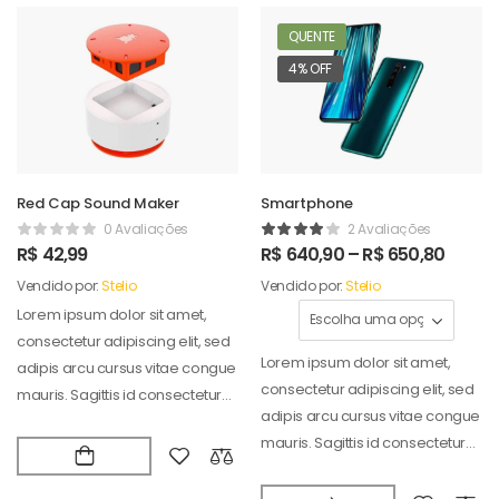
QUENTE
4% OFF
Red Cap Sound Maker
Smartphone
0 Avaliações
2 Avaliações
R$
42,99
R$
640,90
–
R$
650,80
Vendido por:
Stelio
Vendido por:
Stelio
Lorem ipsum dolor sit amet,
consectetur adipiscing elit, sed
Lorem ipsum dolor sit amet,
adipis arcu cursus vitae congue
consectetur adipiscing elit, sed
mauris. Sagittis id consectetur
adipis arcu cursus vitae congue
puradipis. Vel…
mauris. Sagittis id consectetur
puradipis. Vel…