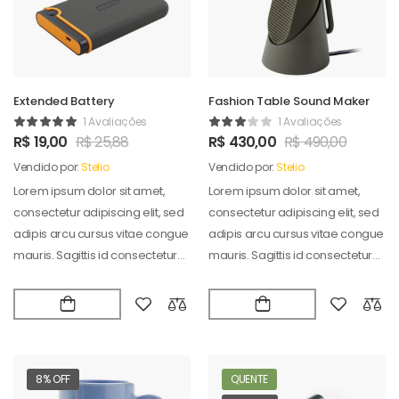
Extended Battery
Fashion Table Sound Maker
1 Avaliações
1 Avaliações
R$
19,00
R$
25,88
R$
430,00
R$
490,00
Vendido por:
Stelio
Vendido por:
Stelio
Lorem ipsum dolor sit amet,
Lorem ipsum dolor sit amet,
consectetur adipiscing elit, sed
consectetur adipiscing elit, sed
adipis arcu cursus vitae congue
adipis arcu cursus vitae congue
mauris. Sagittis id consectetur
mauris. Sagittis id consectetur
puradipis. Vel…
puradipis. Vel…
8% OFF
QUENTE