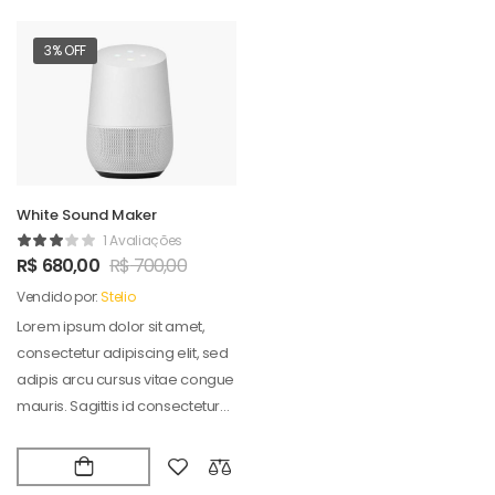
3% OFF
White Sound Maker
1 Avaliações
R$
680,00
R$
700,00
Vendido por:
Stelio
Lorem ipsum dolor sit amet,
consectetur adipiscing elit, sed
adipis arcu cursus vitae congue
mauris. Sagittis id consectetur
puradipis. Vel…