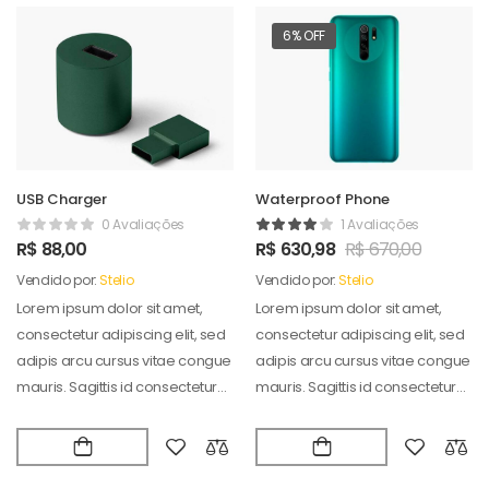
6% OFF
USB Charger
Waterproof Phone
0 Avaliações
1 Avaliações
R$
88,00
R$
630,98
R$
670,00
Vendido por:
Stelio
Vendido por:
Stelio
Lorem ipsum dolor sit amet,
Lorem ipsum dolor sit amet,
consectetur adipiscing elit, sed
consectetur adipiscing elit, sed
adipis arcu cursus vitae congue
adipis arcu cursus vitae congue
mauris. Sagittis id consectetur
mauris. Sagittis id consectetur
puradipis. Vel…
puradipis. Vel…