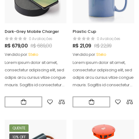
Dark-Grey Mobile Charger
Plastic Cup
0 Avaliações
0 Avaliações
R$
679,00
R$
689,00
R$
21,09
R$
22,99
Vendido por:
Stelio
Vendido por:
Stelio
Lorem ipsum dolor sit amet,
Lorem ipsum dolor sit amet,
consectetur adipiscing elit, sed
consectetur adipiscing elit, sed
adipis arcu cursus vitae congue
adipis arcu cursus vitae congue
mauris. Sagittis id consectetur
mauris. Sagittis id consectetur
puradipis. Vel…
puradipis. Vel…
QUENTE
10% OFF