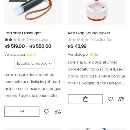
Portable Flashlight
Red Cap Sound Maker
1 Avaliações
0 Avaliações
R$
519,00
–
R$
550,00
R$
42,99
Vendido por:
Stelio
Vendido por:
Stelio
Lorem ipsum dolor sit amet,
consectetur adipiscing elit, sed
Lorem ipsum dolor sit amet,
adipis arcu cursus vitae congue
consectetur adipiscing elit, sed
mauris. Sagittis id consectetur
adipis arcu cursus vitae congue
puradipis. Vel…
mauris. Sagittis id consectetur
puradipis. Vel…