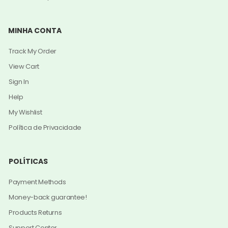
MINHA CONTA
Track My Order
View Cart
Sign In
Help
My Wishlist
Política de Privacidade
POLÍTICAS
Payment Methods
Money-back guarantee!
Products Returns
Support Center