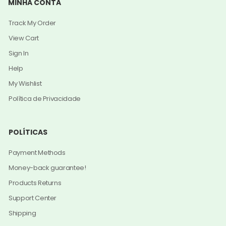
MINHA CONTA
Track My Order
View Cart
Sign In
Help
My Wishlist
Política de Privacidade
POLÍTICAS
Payment Methods
Money-back guarantee!
Products Returns
Support Center
Shipping