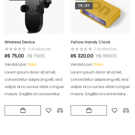
11% OFF
Wireless Device
Yellow Handy Clock
0 Avaliações
0 Avaliações
R$
75,00
R$
79,00
R$
320,00
R$
360,00
Vendido por:
Stelio
Vendido por:
Stelio
Lorem ipsum dolor sit amet,
Lorem ipsum dolor sit amet,
consectetur adipiscing elit, sed
consectetur adipiscing elit, sed
adipis arcu cursus vitae congue
adipis arcu cursus vitae congue
mauris. Sagittis id consectetur
mauris. Sagittis id consectetur
puradipis. Vel…
puradipis. Vel…