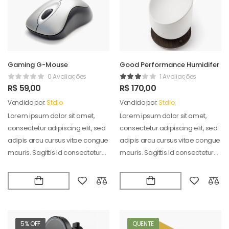
Gaming G-Mouse
Good Performance Humidifer
0 Avaliações
1 Avaliações
R$
59,00
R$
170,00
Vendido por:
Stelio
Vendido por:
Stelio
Lorem ipsum dolor sit amet,
Lorem ipsum dolor sit amet,
consectetur adipiscing elit, sed
consectetur adipiscing elit, sed
adipis arcu cursus vitae congue
adipis arcu cursus vitae congue
mauris. Sagittis id consectetur
mauris. Sagittis id consectetur
puradipis. Vel…
puradipis. Vel…
5% OFF
QUENTE