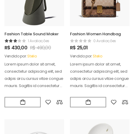
Fashion Table Sound Maker
Fashion Women Handbag
1 Avaliações
0 Avaliações
R$
430,00
R$
490,00
R$
25,01
Vendido por:
Stelio
Vendido por:
Stelio
Lorem ipsum dolor sit amet,
Lorem ipsum dolor sit amet,
consectetur adipiscing elit, sed
consectetur adipiscing elit, sed
adipis arcu cursus vitae congue
adipis arcu cursus vitae congue
mauris. Sagittis id consectetur
mauris. Sagittis id consectetur
puradipis. Vel…
puradipis. Vel…