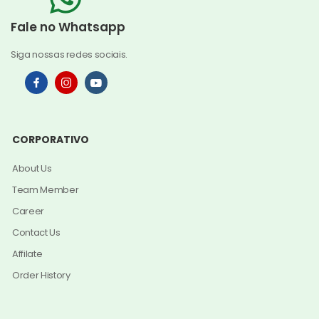
Fale no Whatsapp
Siga nossas redes sociais.
CORPORATIVO
About Us
Team Member
Career
Contact Us
Affilate
Order History