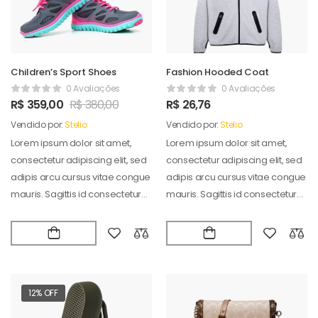
Children’s Sport Shoes
Fashion Hooded Coat
0 Avaliações
0 Avaliações
R$
359,00
R$
380,00
R$
26,76
Vendido por:
Stelio
Vendido por:
Stelio
Lorem ipsum dolor sit amet,
Lorem ipsum dolor sit amet,
consectetur adipiscing elit, sed
consectetur adipiscing elit, sed
adipis arcu cursus vitae congue
adipis arcu cursus vitae congue
mauris. Sagittis id consectetur
mauris. Sagittis id consectetur
puradipis. Vel…
puradipis. Vel…
12% OFF