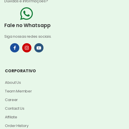
Dúvidas e informações?
Fale no Whatsapp
Siga nossas redes sociais.
CORPORATIVO
About Us
Team Member
Career
Contact Us
Affilate
Order History