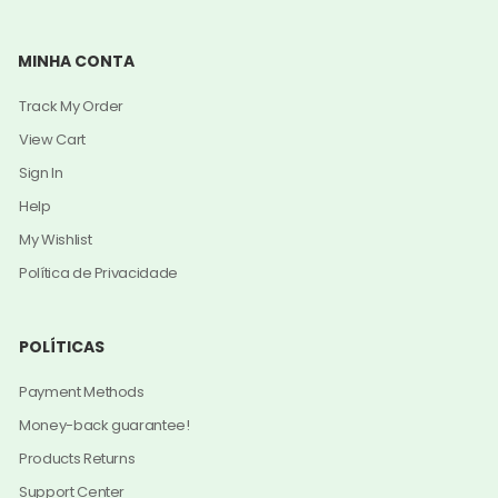
MINHA CONTA
Track My Order
View Cart
Sign In
Help
My Wishlist
Política de Privacidade
POLÍTICAS
Payment Methods
Money-back guarantee!
Products Returns
Support Center