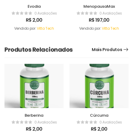
Evodia
MenopausaMax
0 Avaliações
0 Avaliações
R$
2,00
R$
197,00
Vendido por:
Vitta Tech
Vendido por:
Vitta Tech
Produtos Relacionados
Mais Produtos
Berberina
Cúrcuma
0 Avaliações
0 Avaliações
R$
2,00
R$
2,00