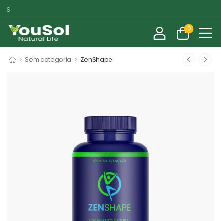
MARKETPLACE DE
0
>
>
Sem categoria
ZenShape