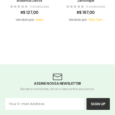
Maximus Detox
ZenShape
0 Avaliações
0 Avaliações
R$
127,00
R$
197,00
Vendido por:
Stelio
Vendido por:
Vitta Tech
ASSINE NOSSA NEWSLETTER
Receba novidades, dicas e descontos exclusivos.
SIGN UP