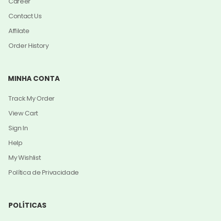
Career
Contact Us
Affilate
Order History
MINHA CONTA
Track My Order
View Cart
Sign In
Help
My Wishlist
Política de Privacidade
POLÍTICAS