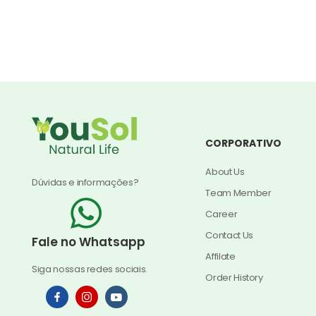
CORPORATIVO
About Us
Dúvidas e informações?
Team Member
Career
Contact Us
Fale no Whatsapp
Affilate
Siga nossas redes sociais.
Order History