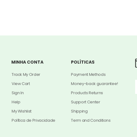
MINHA CONTA
POLÍTICAS
Track My Order
Payment Methods
View Cart
Money-back guarantee!
Sign In
Products Returns
Help
Support Center
My Wishlist
Shipping
Política de Privacidade
Term and Conditions