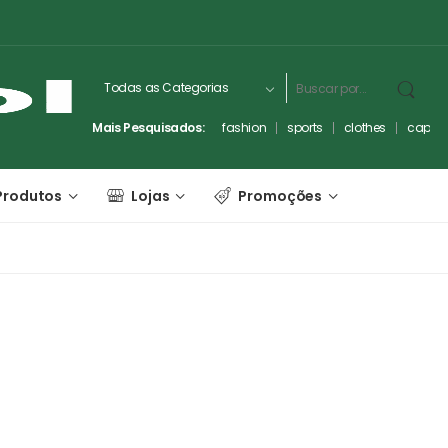
Mais Pesquisados:
fashion
sports
clothes
captc
Produtos
Lojas
Promoções