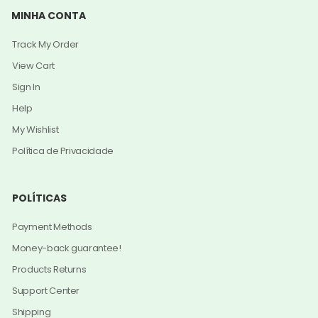
MINHA CONTA
Track My Order
View Cart
Sign In
Help
My Wishlist
Política de Privacidade
POLÍTICAS
Payment Methods
Money-back guarantee!
Products Returns
Support Center
Shipping