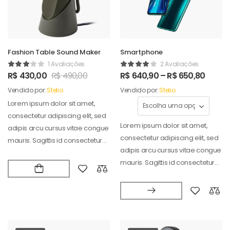
Fashion Table Sound Maker
Smartphone
1 Avaliações
2 Avaliações
R$
430,00
R$
490,00
R$
640,90
–
R$
650,80
Vendido por:
Stelio
Vendido por:
Stelio
Lorem ipsum dolor sit amet,
consectetur adipiscing elit, sed
Lorem ipsum dolor sit amet,
adipis arcu cursus vitae congue
consectetur adipiscing elit, sed
mauris. Sagittis id consectetur
adipis arcu cursus vitae congue
puradipis. Vel…
mauris. Sagittis id consectetur
puradipis. Vel…