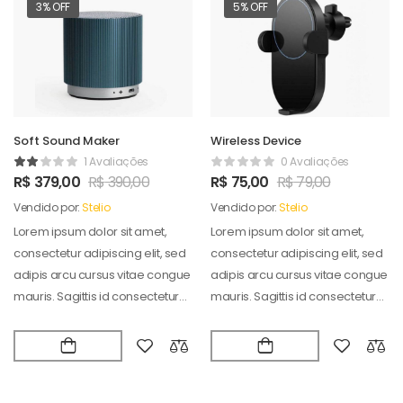
3% OFF
5% OFF
Soft Sound Maker
Wireless Device
1 Avaliações
0 Avaliações
R$
379,00
R$
390,00
R$
75,00
R$
79,00
Vendido por:
Stelio
Vendido por:
Stelio
Lorem ipsum dolor sit amet,
Lorem ipsum dolor sit amet,
consectetur adipiscing elit, sed
consectetur adipiscing elit, sed
adipis arcu cursus vitae congue
adipis arcu cursus vitae congue
mauris. Sagittis id consectetur
mauris. Sagittis id consectetur
puradipis. Vel…
puradipis. Vel…