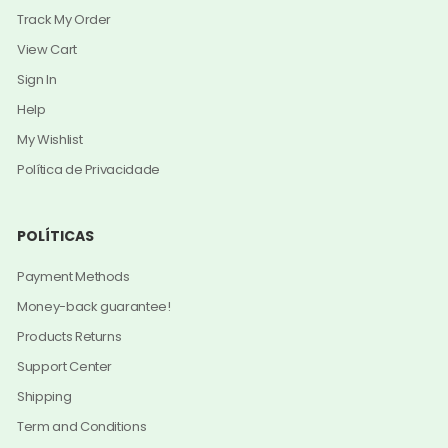
Track My Order
View Cart
Sign In
Help
My Wishlist
Política de Privacidade
POLÍTICAS
Payment Methods
Money-back guarantee!
Products Returns
Support Center
Shipping
Term and Conditions