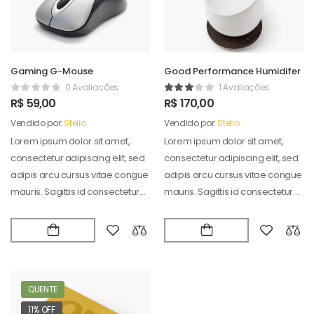
Gaming G-Mouse
Good Performance Humidifer
0 Avaliações
1 Avaliações
R$
59,00
R$
170,00
Vendido por:
Stelio
Vendido por:
Stelio
Lorem ipsum dolor sit amet,
Lorem ipsum dolor sit amet,
consectetur adipiscing elit, sed
consectetur adipiscing elit, sed
adipis arcu cursus vitae congue
adipis arcu cursus vitae congue
mauris. Sagittis id consectetur
mauris. Sagittis id consectetur
puradipis. Vel…
puradipis. Vel…
QUENTE
11% OFF