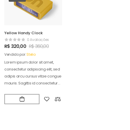
Yellow Handy Clock
0 Avaliações
R$
320,00
R$
360,00
Vendido por:
Stelio
Lorem ipsum dolor sit amet,
consectetur adipiscing elit, sed
adipis arcu cursus vitae congue
mauris. Sagittis id consectetur
puradipis. Vel…