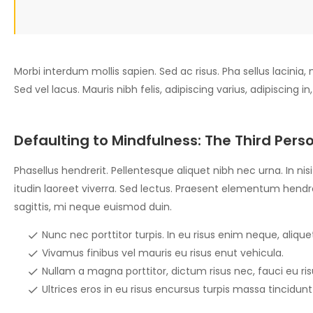
Morbi interdum mollis sapien. Sed ac risus. Pha sellus lacinia, m
Sed vel lacus. Mauris nibh felis, adipiscing varius, adipiscing in
Defaulting to Mindfulness: The Third Perso
Phasellus hendrerit. Pellentesque aliquet nibh nec urna. In nisi n
itudin laoreet viverra. Sed lectus. Praesent elementum hendrer
sagittis, mi neque euismod duin.
Nunc nec porttitor turpis. In eu risus enim neque, aliquet 
Vivamus finibus vel mauris eu risus enut vehicula.
Nullam a magna porttitor, dictum risus nec, fauci eu ri
Ultrices eros in eu risus encursus turpis massa tincidunt