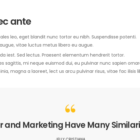
ec ante
sodales leo, eget blandit nunc tortor eu nibh. Suspendisse potenti.
 augue, vitae luctus metus libero eu augue.
ida iest. Sed lectus. Praesent elementum hendrerit tortor.
ces sagittis, mi neque euismod dui, eu pulvinar nunc sapien ornar
inia, magna a laoreet, lect us arcu pulvinar risus, vitae fac ilisis l
 and Marketing Have Many Similari
JELLY CRISTIANA