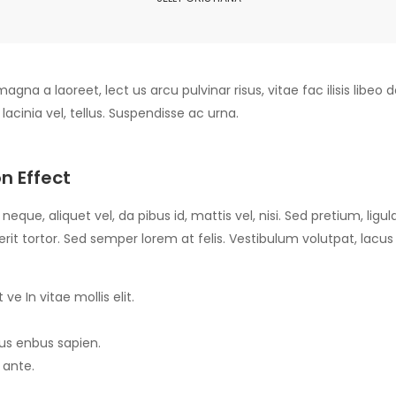
agna a laoreet, lect us arcu pulvinar risus, vitae fac ilisis libeo d
, lacinia vel, tellus. Suspendisse ac urna.
n Effect
eque, aliquet vel, da pibus id, mattis vel, nisi. Sed pretium, ligula
it tortor. Sed semper lorem at felis. Vestibulum volutpat, lacus 
ve In vitae mollis elit.
sus enbus sapien.
 ante.