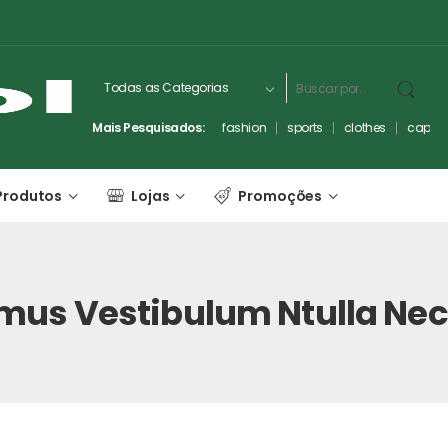
Mais Pesquisados:
fashion
sports
clothes
captc
Produtos
Lojas
Promoções
mus Vestibulum Ntulla Nec