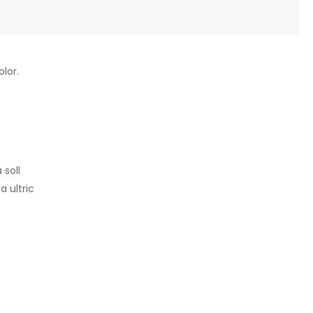
olor.
 soll
a ultric