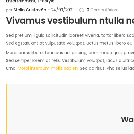
Entertainment
,
Lifestyle
Stelio Cristovão
24/03/2021
0
Comentários
por
Vivamus vestibulum ntulla n
Sed pretium, ligula sollicitudin laoreet viverra, tortor libero 
Sed egstas, ant at vulputate volutpat, uctus metus libero eu
Morbi purus libero, faucibus adi piscing, com modo quis, grav
Sed semper lorem at felis. Vestibulum volutpat, lacus a ultri
urna.
Morbi interdum mollis sapien.
Sed ac risus. Pha sellus lac
War