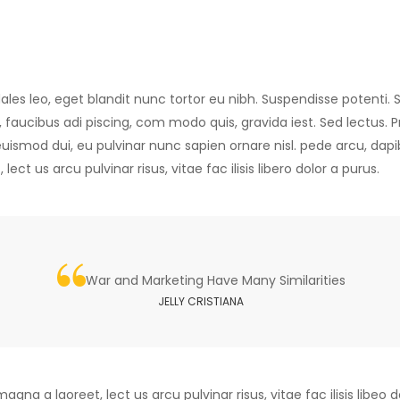
 sodales leo, eget blandit nunc tortor eu nibh. Suspendisse potenti
o, faucibus adi piscing, com modo quis, gravida iest. Sed lectus
e euismod dui, eu pulvinar nunc sapien ornare nisl. pede arcu, da
ect us arcu pulvinar risus, vitae fac ilisis libero dolor a purus.
War and Marketing Have Many Similarities
JELLY CRISTIANA
gna a laoreet, lect us arcu pulvinar risus, vitae fac ilisis libeo do