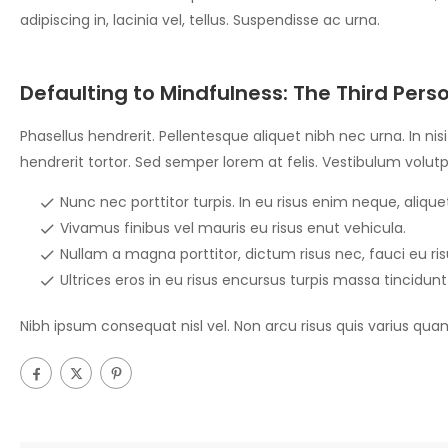
adipiscing in, lacinia vel, tellus. Suspendisse ac urna.
Defaulting to Mindfulness: The Third Perso
Phasellus hendrerit. Pellentesque aliquet nibh nec urna. In nisi
hendrerit tortor. Sed semper lorem at felis. Vestibulum volutp
Nunc nec porttitor turpis. In eu risus enim neque, aliquet 
Vivamus finibus vel mauris eu risus enut vehicula.
Nullam a magna porttitor, dictum risus nec, fauci eu ri
Ultrices eros in eu risus encursus turpis massa tincidunt
Nibh ipsum consequat nisl vel. Non arcu risus quis varius qua