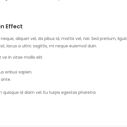
n Effect
 neque, aliquet vel, da pibus id, mattis vel, nisi. Sed pretium, lig
at, lacus a ultric sagittis, mi neque euismod duin.
ve In vitae mollis elit.
sus enbus sapien.
 ante.
m quisque id diam vel. Eu turpis egestas pharetra.