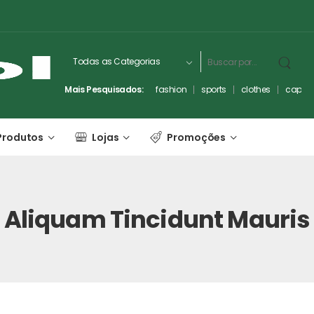
Mais Pesquisados:
fashion
sports
clothes
captc
Produtos
Lojas
Promoções
Aliquam Tincidunt Mauris