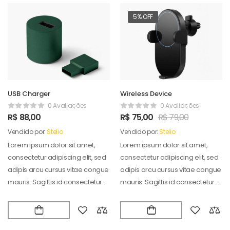
5% OFF
USB Charger
Wireless Device
0 Avaliações
0 Avaliações
R$
88,00
R$
75,00
R$
79,00
Vendido por:
Stelio
Vendido por:
Stelio
Lorem ipsum dolor sit amet,
Lorem ipsum dolor sit amet,
consectetur adipiscing elit, sed
consectetur adipiscing elit, sed
adipis arcu cursus vitae congue
adipis arcu cursus vitae congue
mauris. Sagittis id consectetur
mauris. Sagittis id consectetur
puradipis. Vel…
puradipis. Vel…