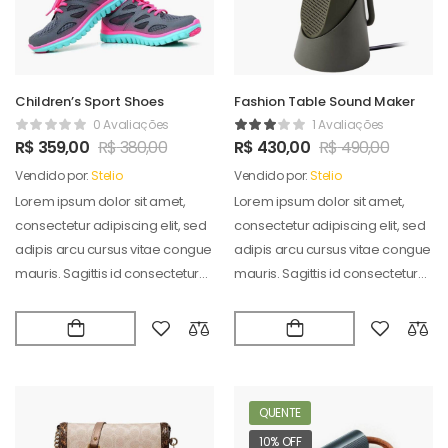
Children’s Sport Shoes
Fashion Table Sound Maker
0 Avaliações
1 Avaliações
R$
359,00
R$
380,00
R$
430,00
R$
490,00
Vendido por:
Stelio
Vendido por:
Stelio
Lorem ipsum dolor sit amet,
Lorem ipsum dolor sit amet,
consectetur adipiscing elit, sed
consectetur adipiscing elit, sed
adipis arcu cursus vitae congue
adipis arcu cursus vitae congue
mauris. Sagittis id consectetur
mauris. Sagittis id consectetur
puradipis. Vel…
puradipis. Vel…
QUENTE
10% OFF