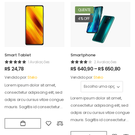
QUENTE
4% OFF
Smart Tablet
Smartphone
1 Avaliações
2 Avaliações
R$
24,78
R$
640,90
–
R$
650,80
Vendido por:
Stelio
Vendido por:
Stelio
Lorem ipsum dolor sit amet,
consectetur adipiscing elit, sed
Lorem ipsum dolor sit amet,
adipis arcu cursus vitae congue
consectetur adipiscing elit, sed
mauris. Sagittis id consectetur
adipis arcu cursus vitae congue
puradipis. Vel…
mauris. Sagittis id consectetur
puradipis. Vel…