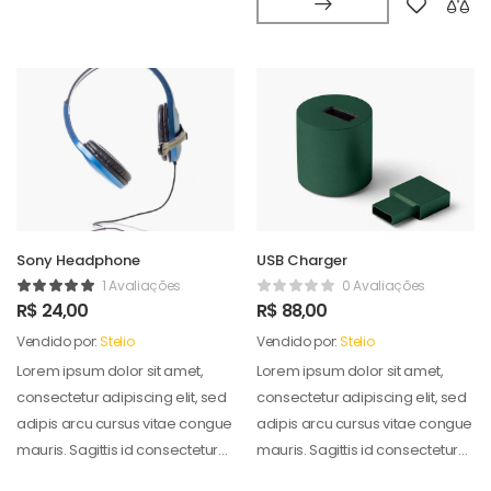
Sony Headphone
USB Charger
1 Avaliações
0 Avaliações
R$
24,00
R$
88,00
Vendido por:
Stelio
Vendido por:
Stelio
Lorem ipsum dolor sit amet,
Lorem ipsum dolor sit amet,
consectetur adipiscing elit, sed
consectetur adipiscing elit, sed
adipis arcu cursus vitae congue
adipis arcu cursus vitae congue
mauris. Sagittis id consectetur
mauris. Sagittis id consectetur
puradipis. Vel…
puradipis. Vel…