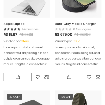
Apple Laptop
Dark-Grey Mobile Charger
1 Avaliações
0 Avaliações
R$
19,67
R$
23,36
R$
679,00
R$
689,00
Vendido por:
Stelio
Vendido por:
Stelio
Lorem ipsum dolor sit amet,
Lorem ipsum dolor sit amet,
consectetur adipiscing elit, sed
consectetur adipiscing elit, sed
adipis arcu cursus vitae congue
adipis arcu cursus vitae congue
mauris. Sagittis id consectetur
mauris. Sagittis id consectetur
puradipis. Vel…
puradipis. Vel…
27% OFF
12% OFF