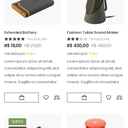
Extended Battery
Fashion Table Sound Maker
1 Avaliações
1 Avaliações
R$
19,00
R$
25,88
R$
430,00
R$
490,00
Vendido por:
Stelio
Vendido por:
Stelio
Lorem ipsum dolor sit amet,
Lorem ipsum dolor sit amet,
consectetur adipiscing elit, sed
consectetur adipiscing elit, sed
adipis arcu cursus vitae congue
adipis arcu cursus vitae congue
mauris. Sagittis id consectetur
mauris. Sagittis id consectetur
puradipis. Vel…
puradipis. Vel…
QUENTE