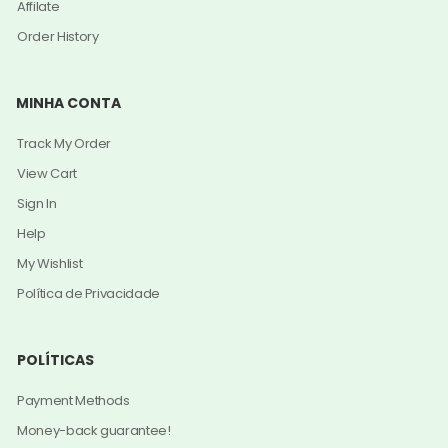
Affilate
Order History
MINHA CONTA
Track My Order
View Cart
Sign In
Help
My Wishlist
Política de Privacidade
POLÍTICAS
Payment Methods
Money-back guarantee!