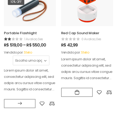
10% OFF
Portable Flashlight
Red Cap Sound Maker
1 Avaliações
0 Avaliações
R$
519,00
–
R$
550,00
R$
42,99
Vendido por:
Stelio
Vendido por:
Stelio
Lorem ipsum dolor sit amet,
consectetur adipiscing elit, sed
Lorem ipsum dolor sit amet,
adipis arcu cursus vitae congue
consectetur adipiscing elit, sed
mauris. Sagittis id consectetur
adipis arcu cursus vitae congue
puradipis. Vel…
mauris. Sagittis id consectetur
puradipis. Vel…