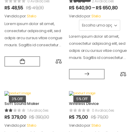
0 Avaliações
2 Avaliações
R$
48,55
R$
49,00
R$
640,90
–
R$
650,80
Vendido por:
Stelio
Vendido por:
Stelio
Lorem ipsum dolor sit amet,
consectetur adipiscing elit, sed
Lorem ipsum dolor sit amet,
adipis arcu cursus vitae congue
consectetur adipiscing elit, sed
mauris. Sagittis id consectetur
adipis arcu cursus vitae congue
puradipis. Vel…
mauris. Sagittis id consectetur
puradipis. Vel…
3% OFF
5% OFF
Soft Sound Maker
Wireless Device
1 Avaliações
0 Avaliações
R$
379,00
R$
390,00
R$
75,00
R$
79,00
Vendido por:
Stelio
Vendido por:
Stelio