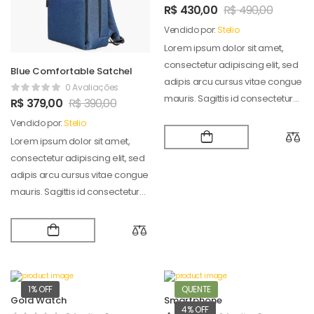
R$
430,00
R$
490,00
Vendido por:
Stelio
Lorem ipsum dolor sit amet,
consectetur adipiscing elit, sed
Blue Comfortable Satchel
adipis arcu cursus vitae congue
0 Avaliações
mauris. Sagittis id consectetur
R$
379,00
R$
390,00
puradipis. Vel…
Vendido por:
Stelio
Lorem ipsum dolor sit amet,
consectetur adipiscing elit, sed
adipis arcu cursus vitae congue
mauris. Sagittis id consectetur
puradipis. Vel…
1% OFF
QUENTE
Gold Watch
Smartphone
4% OFF