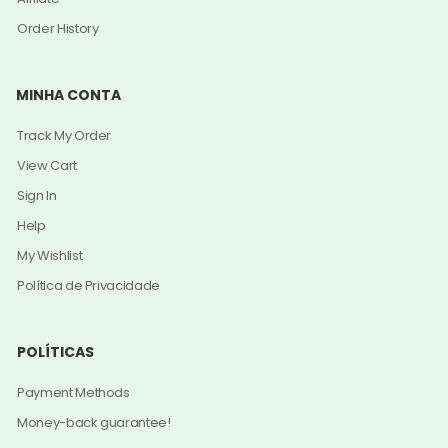
Order History
MINHA CONTA
Track My Order
View Cart
Sign In
Help
My Wishlist
Política de Privacidade
POLÍTICAS
Payment Methods
Money-back guarantee!