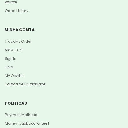
Affilate
Order History
MINHA CONTA
Track My Order
View Cart
Sign In
Help
My Wishlist
Política de Privacidade
POLÍTICAS
Payment Methods
Money-back guarantee!