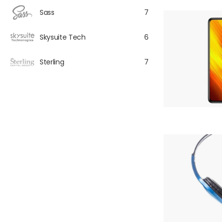
Sass
7
Skysuite Tech
6
Sterling
7