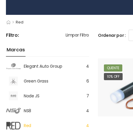
>
Red
Filtro:
Limpar Filtro
Ordenar por :
Marcas
Elegant Auto Group
4
QUENTE
10% OFF
Green Grass
6
Node JS
7
NS8
4
Red
4