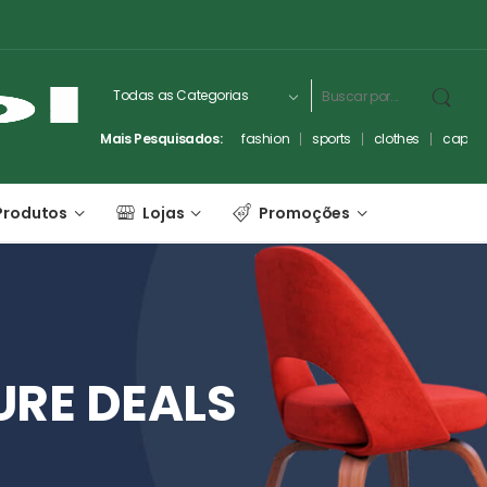
Mais Pesquisados:
fashion
sports
clothes
captc
Produtos
Lojas
Promoções
URE
DEALS