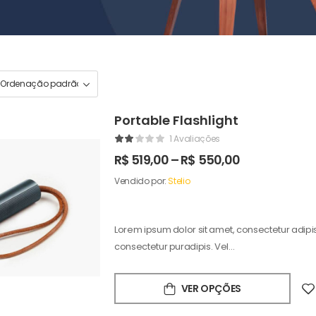
Portable Flashlight
1 Avaliações
R$
519,00
–
R$
550,00
Vendido por:
Stelio
Lorem ipsum dolor sit amet, consectetur adipisc
consectetur puradipis. Vel…
VER OPÇÕES