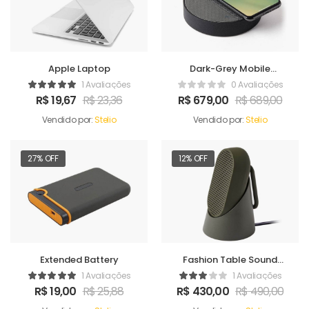
Apple Laptop
Dark-Grey Mobile
Charger
1 Avaliações
0 Avaliações
R$
19,67
R$
23,36
R$
679,00
R$
689,00
Vendido por:
Stelio
Vendido por:
Stelio
27% OFF
12% OFF
Extended Battery
Fashion Table Sound
Maker
1 Avaliações
1 Avaliações
R$
19,00
R$
25,88
R$
430,00
R$
490,00