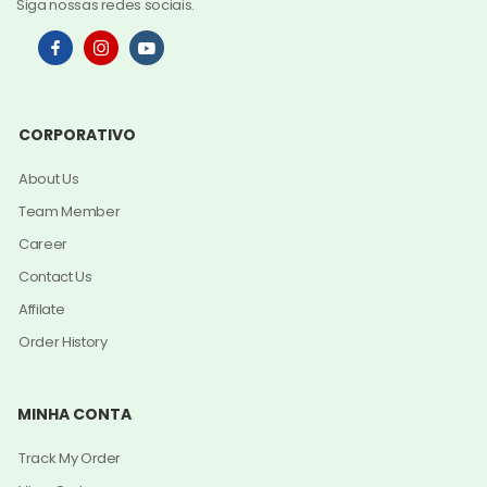
Siga nossas redes sociais.
CORPORATIVO
About Us
Team Member
Career
Contact Us
Affilate
Order History
MINHA CONTA
Track My Order