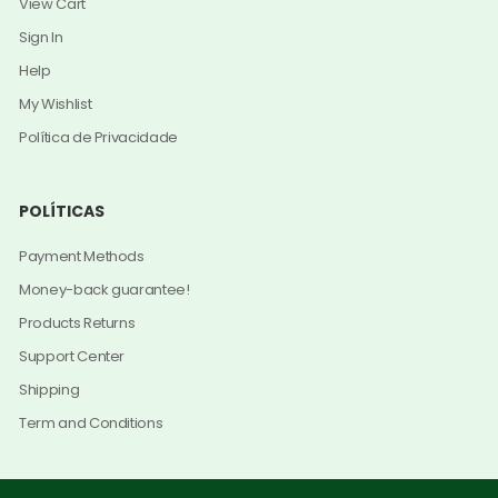
View Cart
Sign In
Help
My Wishlist
Política de Privacidade
POLÍTICAS
Payment Methods
Money-back guarantee!
Products Returns
Support Center
Shipping
Term and Conditions