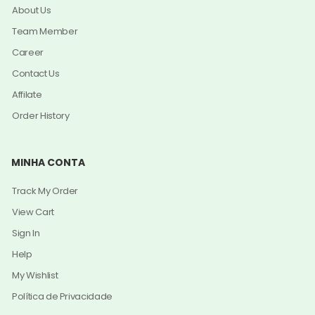
About Us
Team Member
Career
Contact Us
Affilate
Order History
MINHA CONTA
Track My Order
View Cart
Sign In
Help
My Wishlist
Política de Privacidade