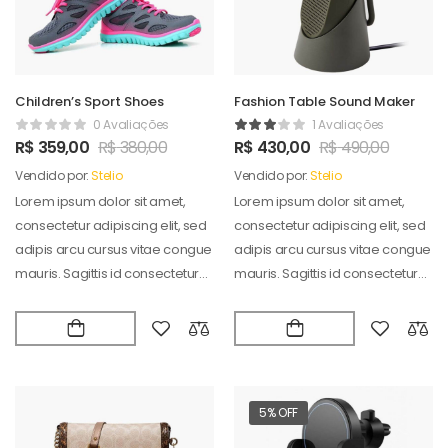
Children’s Sport Shoes
Fashion Table Sound Maker
0 Avaliações
1 Avaliações
R$
359,00
R$
380,00
R$
430,00
R$
490,00
Vendido por:
Stelio
Vendido por:
Stelio
Lorem ipsum dolor sit amet,
Lorem ipsum dolor sit amet,
consectetur adipiscing elit, sed
consectetur adipiscing elit, sed
adipis arcu cursus vitae congue
adipis arcu cursus vitae congue
mauris. Sagittis id consectetur
mauris. Sagittis id consectetur
puradipis. Vel…
puradipis. Vel…
5% OFF