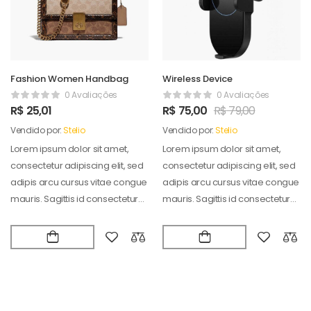
Fashion Women Handbag
Wireless Device
0 Avaliações
0 Avaliações
R$
25,01
R$
75,00
R$
79,00
Vendido por:
Stelio
Vendido por:
Stelio
Lorem ipsum dolor sit amet,
Lorem ipsum dolor sit amet,
consectetur adipiscing elit, sed
consectetur adipiscing elit, sed
adipis arcu cursus vitae congue
adipis arcu cursus vitae congue
mauris. Sagittis id consectetur
mauris. Sagittis id consectetur
puradipis. Vel…
puradipis. Vel…