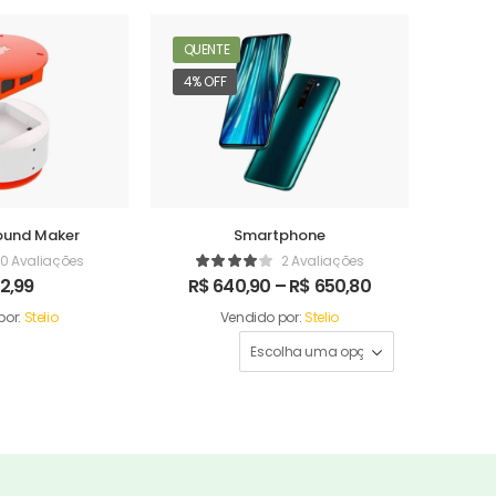
QUENTE
4% OFF
ound Maker
Smartphone
0 Avaliações
2 Avaliações
2,99
R$
640,90
–
R$
650,80
por:
Stelio
Vendido por:
Stelio