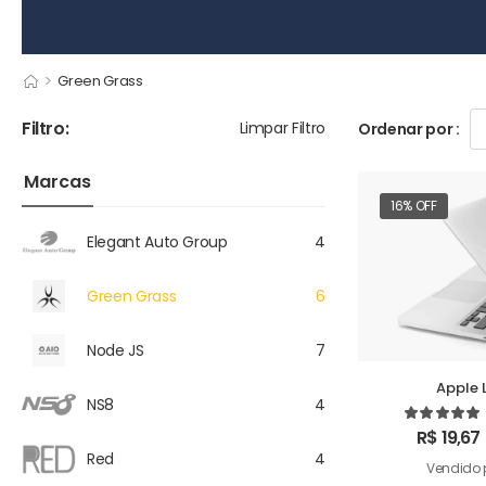
>
Green Grass
Filtro:
Limpar Filtro
Ordenar por :
Marcas
16% OFF
Elegant Auto Group
4
Green Grass
6
Node JS
7
Apple 
NS8
4
R$
19,67
Red
4
Vendido 