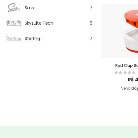
Sass
7
Skysuite Tech
6
Sterling
7
Red Cap S
R$
4
Vendido 