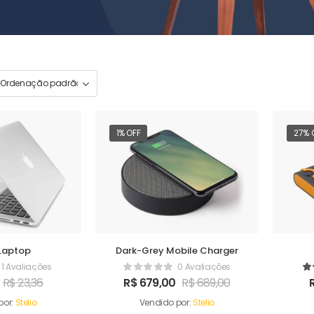
1% OFF
27% 
Laptop
Dark-Grey Mobile Charger
1 Avaliações
0 Avaliações
R$
23,36
R$
679,00
R$
689,00
por:
Stelio
Vendido por:
Stelio