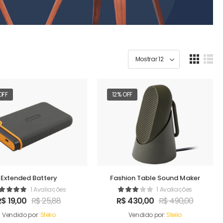
OFF
12% OFF
Extended Battery
Fashion Table Sound Maker
1 Avaliações
1 Avaliações
R$
19,00
R$
25,88
R$
430,00
R$
490,00
Vendido por:
Stelio
Vendido por:
Stelio