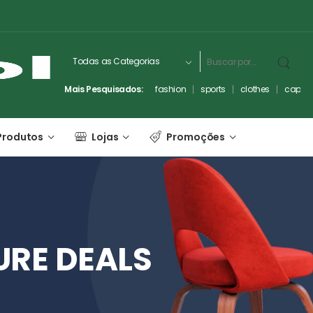
Mais Pesquisados:
fashion
sports
clothes
captc
Produtos
Lojas
Promoções
URE
DEALS