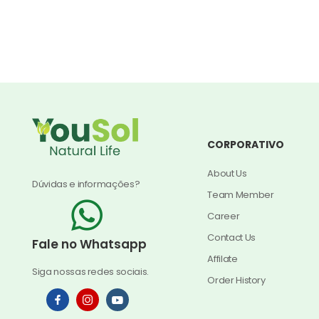
CORPORATIVO
About Us
Dúvidas e informações?
Team Member
Career
Contact Us
Fale no Whatsapp
Affilate
Siga nossas redes sociais.
Order History