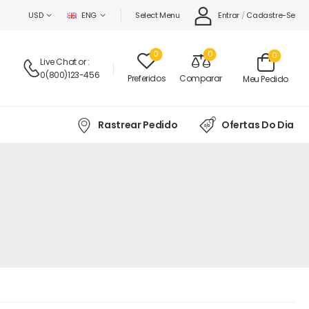
Select Menu
Entrar
/
Cadastre-Se
USD
ENG
0
0
0
Live Chat
or :
0(800)123-456
Preferidos
Comparar
Meu Pedido
Rastrear Pedido
Ofertas Do Dia