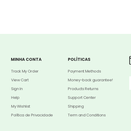
MINHA CONTA
POLÍTICAS
Track My Order
Payment Methods
View Cart
Money-back guarantee!
Sign In
Products Returns
Help
Support Center
My Wishlist
Shipping
Política de Privacidade
Term and Conditions