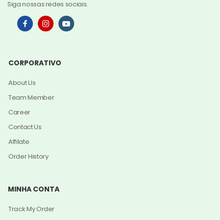
Siga nossas redes sociais.
CORPORATIVO
About Us
Team Member
Career
Contact Us
Affilate
Order History
MINHA CONTA
Track My Order