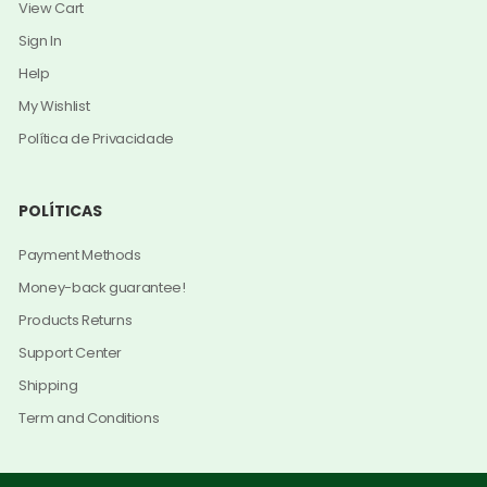
View Cart
Sign In
Help
My Wishlist
Política de Privacidade
POLÍTICAS
Payment Methods
Money-back guarantee!
Products Returns
Support Center
Shipping
Term and Conditions