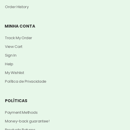
Order History
MINHA CONTA
Track My Order
View Cart
Sign In
Help
My Wishlist
Política de Privacidade
POLÍTICAS
Payment Methods
Money-back guarantee!
Products Returns