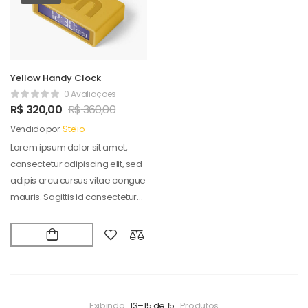
Yellow Handy Clock
0 Avaliações
R$
320,00
R$
360,00
Vendido por:
Stelio
Lorem ipsum dolor sit amet,
consectetur adipiscing elit, sed
adipis arcu cursus vitae congue
mauris. Sagittis id consectetur
puradipis. Vel…
Exibindo
13–15 de 15
Produtos