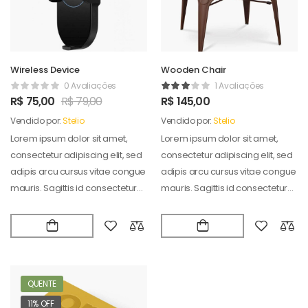
Wireless Device
Wooden Chair
0 Avaliações
1 Avaliações
R$
75,00
R$
79,00
R$
145,00
Vendido por:
Stelio
Vendido por:
Stelio
Lorem ipsum dolor sit amet,
Lorem ipsum dolor sit amet,
consectetur adipiscing elit, sed
consectetur adipiscing elit, sed
adipis arcu cursus vitae congue
adipis arcu cursus vitae congue
mauris. Sagittis id consectetur
mauris. Sagittis id consectetur
puradipis. Vel…
puradipis. Vel…
QUENTE
11% OFF