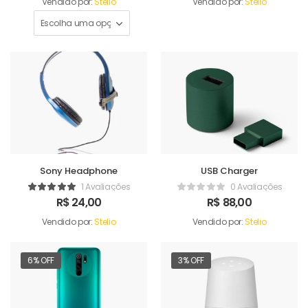
Vendido por:
Stelio
Vendido por:
Stelio
Sony Headphone
USB Charger
1 Avaliações
0 Avaliações
R$
24,00
R$
88,00
Vendido por:
Stelio
Vendido por:
Stelio
6% OFF
3% OFF