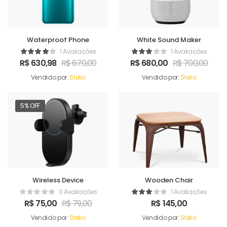
Waterproof Phone
White Sound Maker
1 Avaliações
1 Avaliações
R$
630,98
R$
670,00
R$
680,00
R$
700,00
Vendido por:
Stelio
Vendido por:
Stelio
5% OFF
Wireless Device
Wooden Chair
0 Avaliações
1 Avaliações
R$
75,00
R$
79,00
R$
145,00
Vendido por:
Stelio
Vendido por:
Stelio