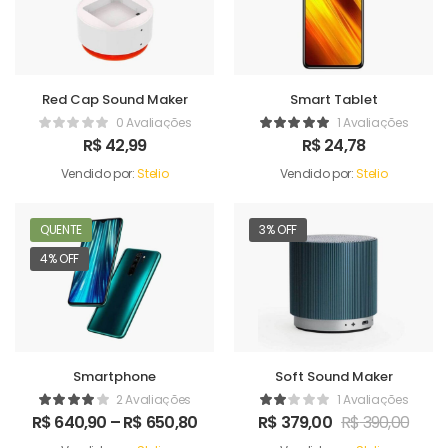
Red Cap Sound Maker
Smart Tablet
0 Avaliações
1 Avaliações
R$
42,99
R$
24,78
Vendido por:
Stelio
Vendido por:
Stelio
QUENTE
3% OFF
4% OFF
Smartphone
Soft Sound Maker
2 Avaliações
1 Avaliações
R$
640,90
–
R$
650,80
R$
379,00
R$
390,00