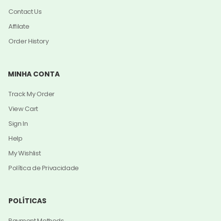
Contact Us
Affilate
Order History
MINHA CONTA
Track My Order
View Cart
Sign In
Help
My Wishlist
Política de Privacidade
POLÍTICAS
Payment Methods