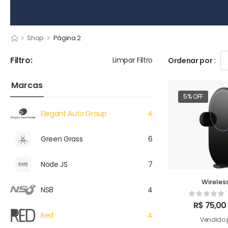
>
>
Shop
Página 2
Filtro:
Limpar Filtro
Ordenar por :
Marcas
5% OFF
Elegant Auto Group
4
Green Grass
6
Node JS
7
Wireles
NS8
4
R$
75,00
Red
4
Vendido 