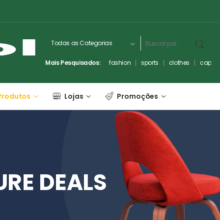
Mais Pesquisados:
fashion
sports
clothes
captc
Produtos
Lojas
Promoções
URE
DEALS