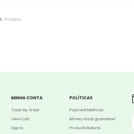
15
Produtos
MINHA CONTA
POLÍTICAS
Track My Order
Payment Methods
View Cart
Money-back guarantee!
Sign In
Products Returns