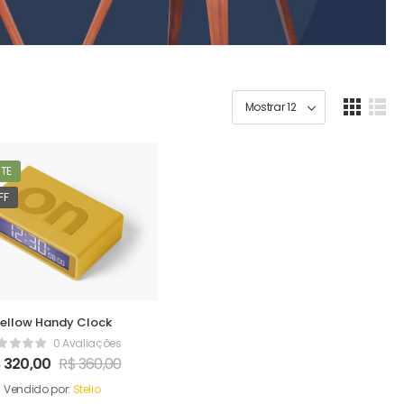
TE
FF
ellow Handy Clock
0 Avaliações
$
320,00
R$
360,00
Vendido por:
Stelio