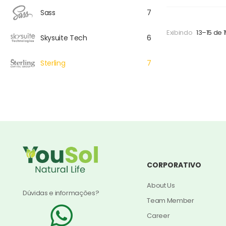
Sass
7
Exibindo
13–15 de 
Skysuite Tech
6
Sterling
7
CORPORATIVO
About Us
Dúvidas e informações?
Team Member
Career