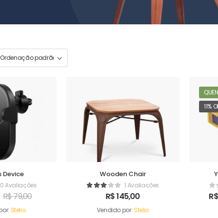
QUEN
11% O
s Device
Wooden Chair
Y
0 Avaliações
1 Avaliações
R$
79,00
R$
145,00
R
por:
Stelio
Vendido por:
Stelio