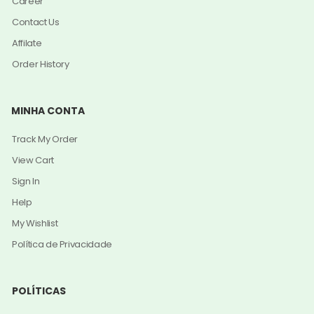
Career
Contact Us
Affilate
Order History
MINHA CONTA
Track My Order
View Cart
Sign In
Help
My Wishlist
Política de Privacidade
POLÍTICAS