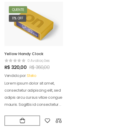
QUENTE
11% OFF
Yellow Handy Clock
0 Avaliações
R$
320,00
R$
360,00
Vendido por:
Stelio
Lorem ipsum dolor sit amet,
consectetur adipiscing elit, sed
adipis arcu cursus vitae congue
mauris. Sagittis id consectetur
puradipis. Vel…