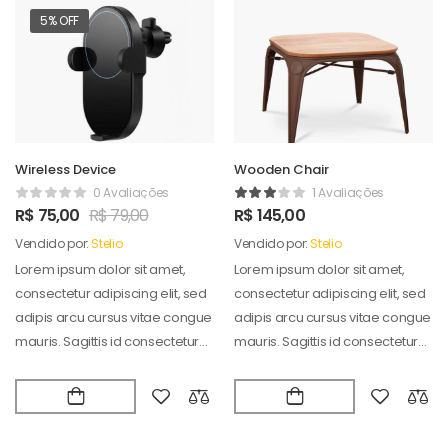
5% OFF
Wireless Device
Wooden Chair
0 Avaliações
1 Avaliações
R$
75,00
R$
79,00
R$
145,00
Vendido por:
Stelio
Vendido por:
Stelio
Lorem ipsum dolor sit amet,
Lorem ipsum dolor sit amet,
consectetur adipiscing elit, sed
consectetur adipiscing elit, sed
adipis arcu cursus vitae congue
adipis arcu cursus vitae congue
mauris. Sagittis id consectetur
mauris. Sagittis id consectetur
puradipis. Vel…
puradipis. Vel…