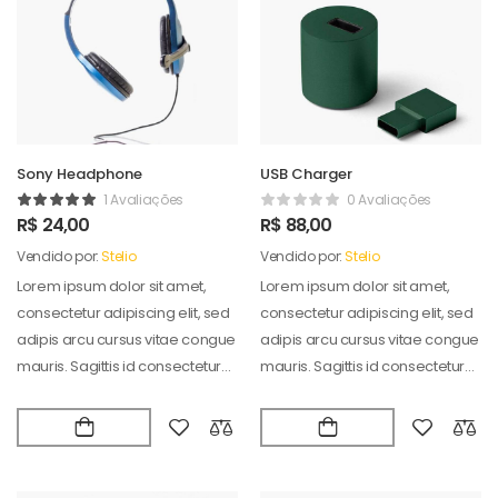
Sony Headphone
USB Charger
1 Avaliações
0 Avaliações
R$
24,00
R$
88,00
Vendido por:
Stelio
Vendido por:
Stelio
Lorem ipsum dolor sit amet,
Lorem ipsum dolor sit amet,
consectetur adipiscing elit, sed
consectetur adipiscing elit, sed
adipis arcu cursus vitae congue
adipis arcu cursus vitae congue
mauris. Sagittis id consectetur
mauris. Sagittis id consectetur
puradipis. Vel…
puradipis. Vel…