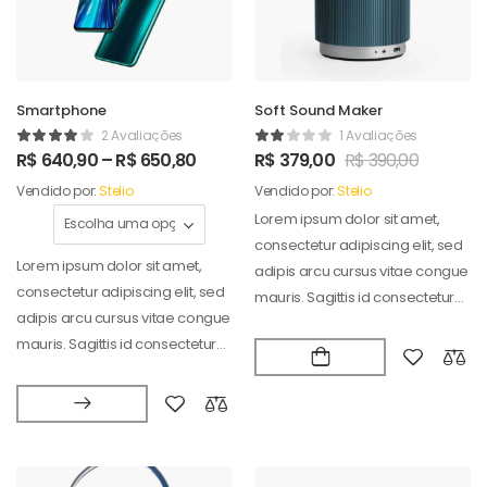
Smartphone
Soft Sound Maker
2 Avaliações
1 Avaliações
R$
640,90
–
R$
650,80
R$
379,00
R$
390,00
Vendido por:
Stelio
Vendido por:
Stelio
Lorem ipsum dolor sit amet,
consectetur adipiscing elit, sed
Lorem ipsum dolor sit amet,
adipis arcu cursus vitae congue
consectetur adipiscing elit, sed
mauris. Sagittis id consectetur
adipis arcu cursus vitae congue
puradipis. Vel…
mauris. Sagittis id consectetur
puradipis. Vel…