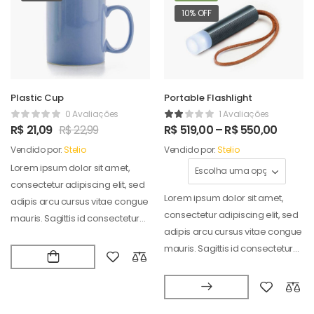
10% OFF
Plastic Cup
Portable Flashlight
0 Avaliações
1 Avaliações
R$
21,09
R$
22,99
R$
519,00
–
R$
550,00
Vendido por:
Stelio
Vendido por:
Stelio
Lorem ipsum dolor sit amet,
consectetur adipiscing elit, sed
Lorem ipsum dolor sit amet,
adipis arcu cursus vitae congue
consectetur adipiscing elit, sed
mauris. Sagittis id consectetur
adipis arcu cursus vitae congue
puradipis. Vel…
mauris. Sagittis id consectetur
puradipis. Vel…