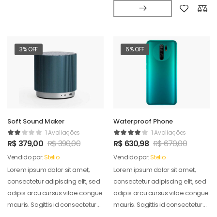
3% OFF
6% OFF
Soft Sound Maker
Waterproof Phone
1 Avaliações
1 Avaliações
R$
379,00
R$
390,00
R$
630,98
R$
670,00
Vendido por:
Stelio
Vendido por:
Stelio
Lorem ipsum dolor sit amet,
Lorem ipsum dolor sit amet,
consectetur adipiscing elit, sed
consectetur adipiscing elit, sed
adipis arcu cursus vitae congue
adipis arcu cursus vitae congue
mauris. Sagittis id consectetur
mauris. Sagittis id consectetur
puradipis. Vel…
puradipis. Vel…