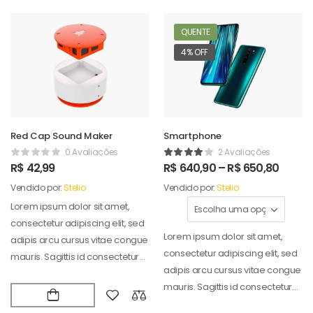
QUENTE
4% OFF
Red Cap Sound Maker
Smartphone
0 Avaliações
2 Avaliações
R$
42,99
R$
640,90
–
R$
650,80
Vendido por:
Stelio
Vendido por:
Stelio
Lorem ipsum dolor sit amet,
consectetur adipiscing elit, sed
Lorem ipsum dolor sit amet,
adipis arcu cursus vitae congue
consectetur adipiscing elit, sed
mauris. Sagittis id consectetur
adipis arcu cursus vitae congue
puradipis. Vel…
mauris. Sagittis id consectetur
puradipis. Vel…