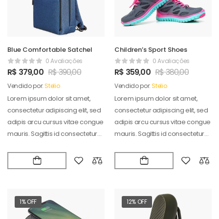
Blue Comfortable Satchel
Children’s Sport Shoes
0 Avaliações
0 Avaliações
R$
379,00
R$
390,00
R$
359,00
R$
380,00
Vendido por:
Stelio
Vendido por:
Stelio
Lorem ipsum dolor sit amet,
Lorem ipsum dolor sit amet,
consectetur adipiscing elit, sed
consectetur adipiscing elit, sed
adipis arcu cursus vitae congue
adipis arcu cursus vitae congue
mauris. Sagittis id consectetur
mauris. Sagittis id consectetur
puradipis. Vel…
puradipis. Vel…
1% OFF
12% OFF