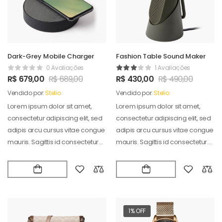
Dark-Grey Mobile Charger
Fashion Table Sound Maker
0 Avaliações
1 Avaliações
R$
679,00
R$
689,00
R$
430,00
R$
490,00
Vendido por:
Stelio
Vendido por:
Stelio
Lorem ipsum dolor sit amet,
Lorem ipsum dolor sit amet,
consectetur adipiscing elit, sed
consectetur adipiscing elit, sed
adipis arcu cursus vitae congue
adipis arcu cursus vitae congue
mauris. Sagittis id consectetur
mauris. Sagittis id consectetur
puradipis. Vel…
puradipis. Vel…
1% OFF