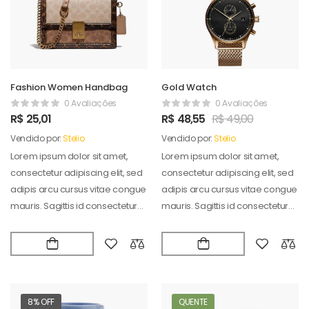
Fashion Women Handbag
Gold Watch
0 Avaliações
0 Avaliações
R$
25,01
R$
48,55
R$
49,00
Vendido por:
Stelio
Vendido por:
Stelio
Lorem ipsum dolor sit amet,
Lorem ipsum dolor sit amet,
consectetur adipiscing elit, sed
consectetur adipiscing elit, sed
adipis arcu cursus vitae congue
adipis arcu cursus vitae congue
mauris. Sagittis id consectetur
mauris. Sagittis id consectetur
puradipis. Vel…
puradipis. Vel…
8% OFF
QUENTE