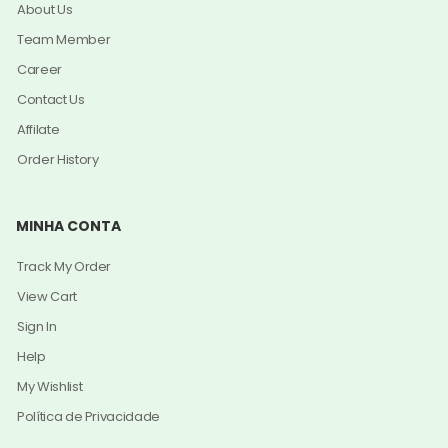
About Us
Team Member
Career
Contact Us
Affilate
Order History
MINHA CONTA
Track My Order
View Cart
Sign In
Help
My Wishlist
Política de Privacidade