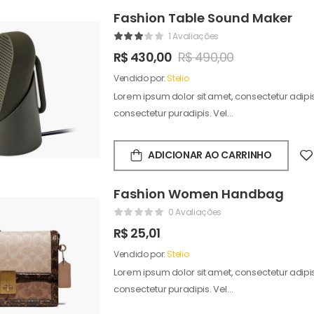
Fashion Table Sound Maker
1 Avaliações
R$
430,00
R$
490,00
Vendido por:
Stelio
Lorem ipsum dolor sit amet, consectetur adipisc
consectetur puradipis. Vel…
ADICIONAR AO CARRINHO
Fashion Women Handbag
0 Avaliações
R$
25,01
Vendido por:
Stelio
Lorem ipsum dolor sit amet, consectetur adipisc
consectetur puradipis. Vel…