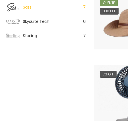
QUENTE
Sass
7
33% OFF
Skysuite Tech
6
Sterling
7
7% OFF