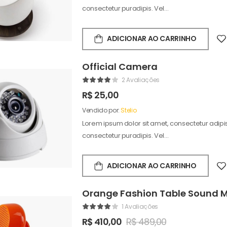
consectetur puradipis. Vel…
ADICIONAR AO CARRINHO
Official Camera
2 Avaliações
R$
25,00
Vendido por:
Stelio
Lorem ipsum dolor sit amet, consectetur adipisc
consectetur puradipis. Vel…
ADICIONAR AO CARRINHO
Orange Fashion Table Sound 
1 Avaliações
R$
410,00
R$
489,00