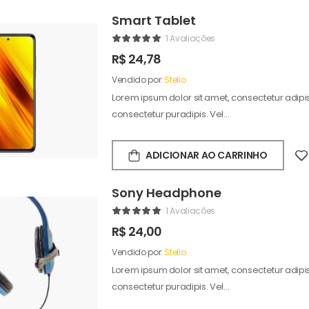
Smart Tablet
1 Avaliações
R$
24,78
Vendido por:
Stelio
Lorem ipsum dolor sit amet, consectetur adipisc
consectetur puradipis. Vel…
ADICIONAR AO CARRINHO
Sony Headphone
1 Avaliações
R$
24,00
Vendido por:
Stelio
Lorem ipsum dolor sit amet, consectetur adipisc
consectetur puradipis. Vel…