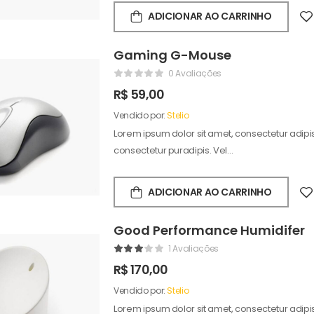
ADICIONAR AO CARRINHO
Gaming G-Mouse
0 Avaliações
R$
59,00
Vendido por:
Stelio
Lorem ipsum dolor sit amet, consectetur adipisc
consectetur puradipis. Vel…
ADICIONAR AO CARRINHO
Good Performance Humidifer
1 Avaliações
R$
170,00
Vendido por:
Stelio
Lorem ipsum dolor sit amet, consectetur adipisc