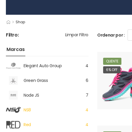
>
Shop
Filtro:
Limpar Filtro
Ordenar por :
Marcas
QUENTE
Elegant Auto Group
4
6% OFF
Green Grass
6
Node JS
7
NS8
4
Red
4