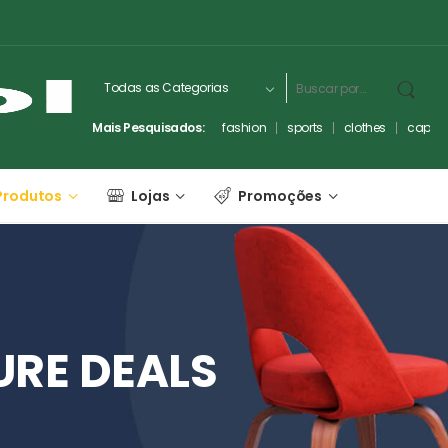
Mais Pesquisados:
fashion
sports
clothes
captc
Produtos
Lojas
Promoções
URE
DEALS